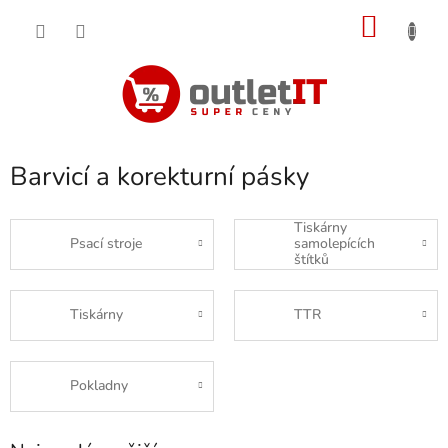
Přejít
NÁKU
na
obsah
KOŠÍK
Barvicí a korekturní pásky
Tiskárny
Psací stroje
samolepících
štítků
Tiskárny
TTR
Pokladny