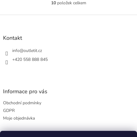
10
položek celkem
O
v
l
Z
á
á
d
p
a
a
Kontakt
c
t
í
í
info
@
outletit.cz
p
r
+420 558 888 845
v
k
y
v
ý
Informace pro vás
p
i
Obchodní podmínky
s
u
GDPR
Moje objednávka