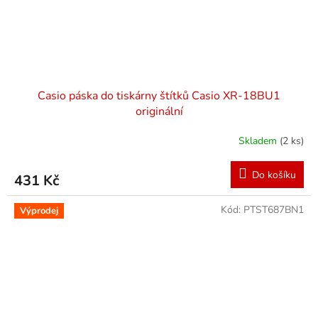
Casio páska do tiskárny štítků Casio XR-18BU1
originální
Skladem
(2 ks)
Do košíku
431 Kč
Kód:
PTST687BN1
Výprodej