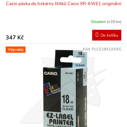
Casio páska do tiskárny štítků Casio XR-6WE1 originální
Skladem
(>10 ks)
Do košíku
347 Kč
Kód:
PLCS18X1XXXG
Výprodej