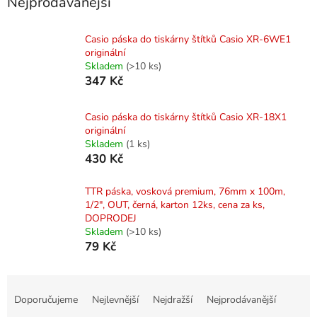
Nejprodávanější
Casio páska do tiskárny štítků Casio XR-6WE1
originální
Skladem
(>10 ks)
347 Kč
Casio páska do tiskárny štítků Casio XR-18X1
originální
Skladem
(1 ks)
430 Kč
TTR páska, vosková premium, 76mm x 100m,
1/2", OUT, černá, karton 12ks, cena za ks,
DOPRODEJ
Skladem
(>10 ks)
79 Kč
Ř
a
Doporučujeme
Nejlevnější
Nejdražší
Nejprodávanější
z