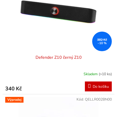
p
r
o
d
u
k
t
ů
382 Kč
–10 %
Defender Z10 černý Z10
Skladem
(>10 ks)
Do košíku
340 Kč
Kód:
QELLR002BN00
Výprodej