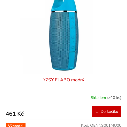
YZSY FLABO modrý
Skladem
(>10 ks)
Do košíku
461 Kč
Kód:
QENNS001MU00
Výprodej