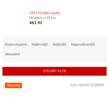
YZSY FLABO modrý
Skladem
(>10 ks)
461 Kč
Ř
a
Doporučujeme
Nejlevnější
Nejdražší
Nejprodávanější
z
e
Abecedně
n
í
p
OTEVŘÍT FILTR
r
o
V
Kód:
QEDNC123BB00
d
Výprodej
ý
u
p
k
i
t
s
ů