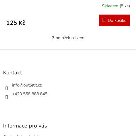
Skladem
(8 ks)
Do košíku
125 Kč
7
položek celkem
O
v
l
Z
á
á
d
p
a
a
Kontakt
c
t
í
í
info
@
outletit.cz
p
r
+420 558 888 845
v
k
y
v
ý
Informace pro vás
p
i