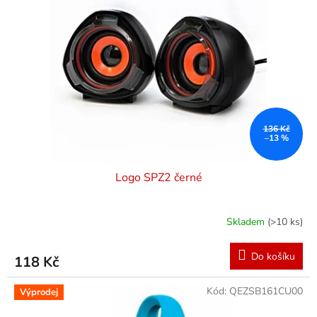
136 Kč
–13 %
Logo SPZ2 černé
Skladem
(>10 ks)
Do košíku
118 Kč
Kód:
QEZSB161CU00
Výprodej