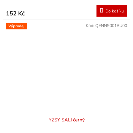
Do košíku
152 Kč
Kód:
QENNS001BU00
Výprodej
YZSY SALI černý