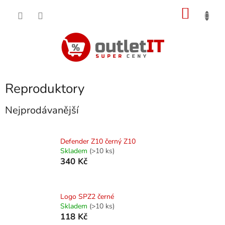
Přejít
NÁKU
na
obsah
KOŠÍK
Reproduktory
Nejprodávanější
Defender Z10 černý Z10
Skladem
(>10 ks)
340 Kč
Logo SPZ2 černé
Skladem
(>10 ks)
118 Kč