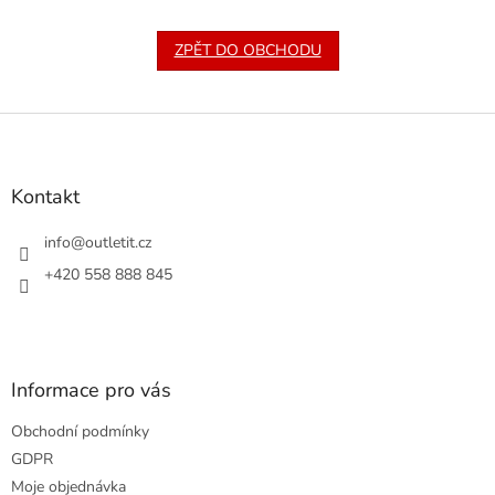
ZPĚT DO OBCHODU
Z
á
p
a
Kontakt
t
í
info
@
outletit.cz
+420 558 888 845
Informace pro vás
Obchodní podmínky
GDPR
Moje objednávka