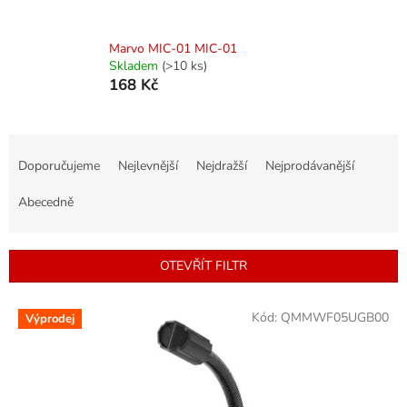
Marvo MIC-01 MIC-01
Skladem
(>10 ks)
168 Kč
Ř
a
Doporučujeme
Nejlevnější
Nejdražší
Nejprodávanější
z
e
Abecedně
n
í
p
OTEVŘÍT FILTR
r
o
V
Kód:
QMMWF05UGB00
d
Výprodej
ý
u
p
k
i
t
s
ů