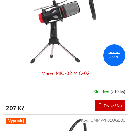
266 Kč
–22 %
Marvo MIC-02 MIC-02
Skladem
(>10 ks)
Do košíku
207 Kč
Kód:
QMMWF01UGB00
Výprodej