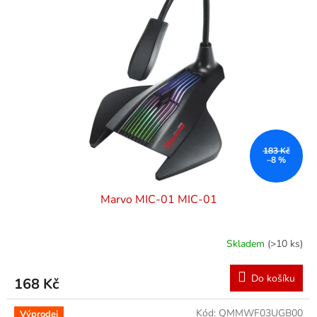
183 Kč
–8 %
Marvo MIC-01 MIC-01
Skladem
(>10 ks)
Do košíku
168 Kč
Kód:
QMMWF03UGB00
Výprodej