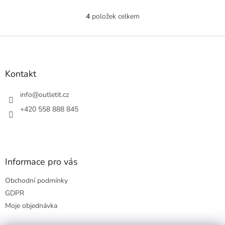
4
položek celkem
O
v
l
Z
á
á
d
p
a
a
Kontakt
c
t
í
í
info
@
outletit.cz
p
r
+420 558 888 845
v
k
y
v
ý
Informace pro vás
p
i
Obchodní podmínky
s
u
GDPR
Moje objednávka