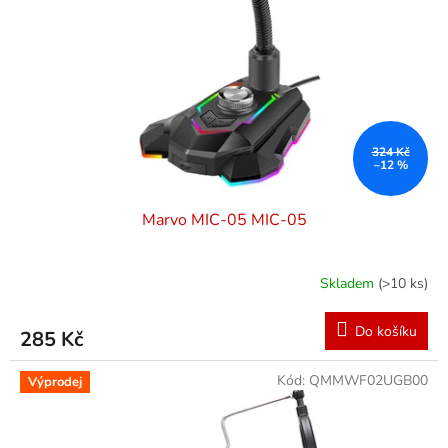
p
r
o
d
u
k
t
ů
324 Kč
–12 %
Marvo MIC-05 MIC-05
Skladem
(>10 ks)
Do košíku
285 Kč
Kód:
QMMWF02UGB00
Výprodej