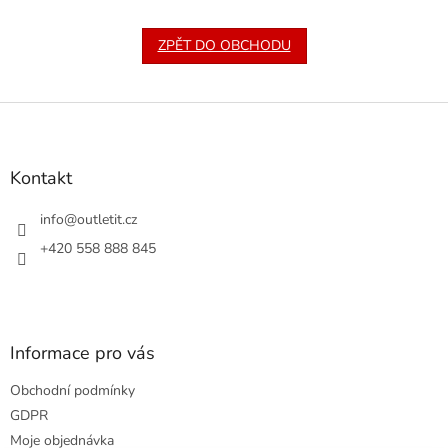
ZPĚT DO OBCHODU
Z
á
p
a
Kontakt
t
í
info
@
outletit.cz
+420 558 888 845
Informace pro vás
Obchodní podmínky
GDPR
Moje objednávka