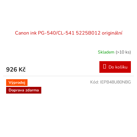
Canon ink PG-540/CL-541 5225B012 originální
Skladem
(>10 ks)
Do košíku
926 Kč
Kód:
IEPB48U80NBG
Výprodej
Doprava zdarma