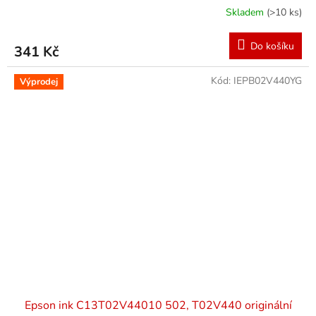
Skladem
(>10 ks)
Do košíku
341 Kč
Kód:
IEPB02V440YG
Výprodej
Epson ink C13T02V44010 502, T02V440 originální