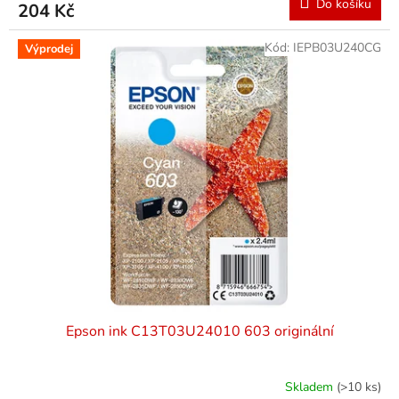
Do košíku
204 Kč
Kód:
IEPB03U240CG
Výprodej
Epson ink C13T03U24010 603 originální
Skladem
(>10 ks)