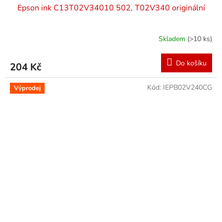
Epson ink C13T02V34010 502, T02V340 originální
Skladem
(>10 ks)
Do košíku
204 Kč
Kód:
IEPB02V240CG
Výprodej