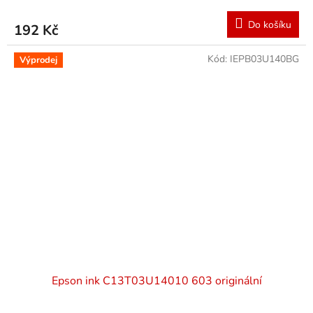
Do košíku
192 Kč
Kód:
IEPB03U140BG
Výprodej
Epson ink C13T03U14010 603 originální