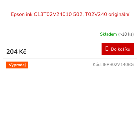
Epson ink C13T02V24010 502, T02V240 originální
Skladem
(>10 ks)
Do košíku
204 Kč
Kód:
IEPB02V140BG
Výprodej