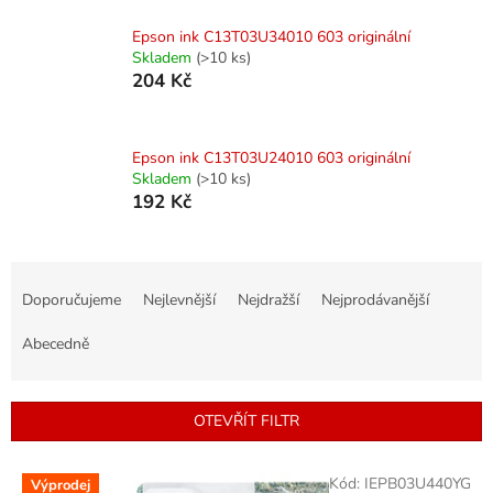
Epson ink C13T03U34010 603 originální
Skladem
(>10 ks)
204 Kč
Epson ink C13T03U24010 603 originální
Skladem
(>10 ks)
192 Kč
Ř
a
Doporučujeme
Nejlevnější
Nejdražší
Nejprodávanější
z
e
Abecedně
n
í
p
OTEVŘÍT FILTR
r
o
V
Kód:
IEPB03U440YG
d
Výprodej