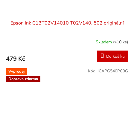
Epson ink C13T02V14010 T02V140, 502 originální
Skladem
(>10 ks)
Do košíku
479 Kč
Kód:
ICAPG540PC9G
Výprodej
Doprava zdarma