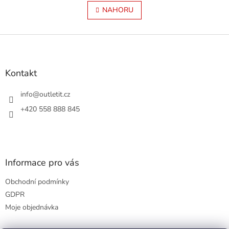
v
á
l
NAHORU
n
á
k
o
d
v
Z
a
á
c
á
n
í
p
í
p
a
Kontakt
r
t
v
í
info
@
outletit.cz
k
y
+420 558 888 845
v
ý
p
i
s
Informace pro vás
u
Obchodní podmínky
GDPR
Moje objednávka