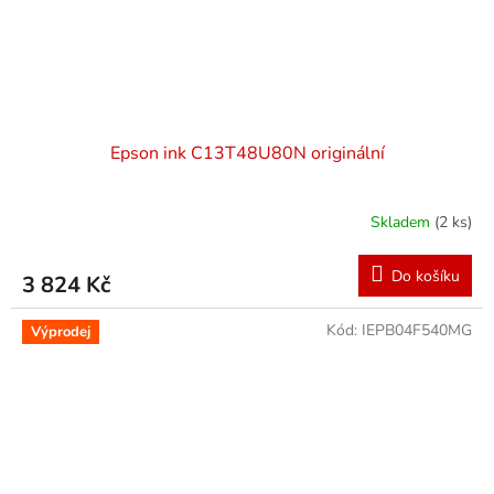
Epson ink C13T48U80N originální
Skladem
(2 ks)
Do košíku
3 824 Kč
Kód:
IEPB04F540MG
Výprodej