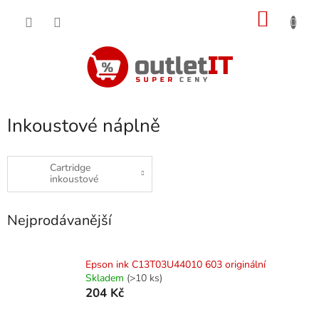
Přejít
NÁKU
na
obsah
KOŠÍK
Inkoustové náplně
Cartridge
inkoustové
Nejprodávanější
Epson ink C13T03U44010 603 originální
Skladem
(>10 ks)
204 Kč