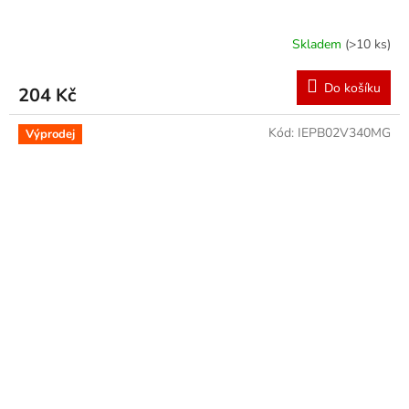
Skladem
(>10 ks)
Do košíku
204 Kč
Kód:
IEPB02V340MG
Výprodej