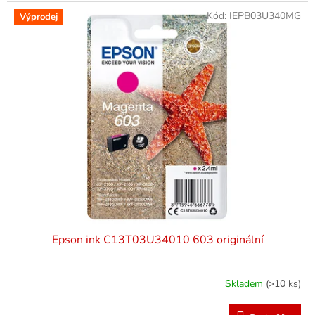
Kód:
IEPB03U340MG
Výprodej
Epson ink C13T03U34010 603 originální
Skladem
(>10 ks)