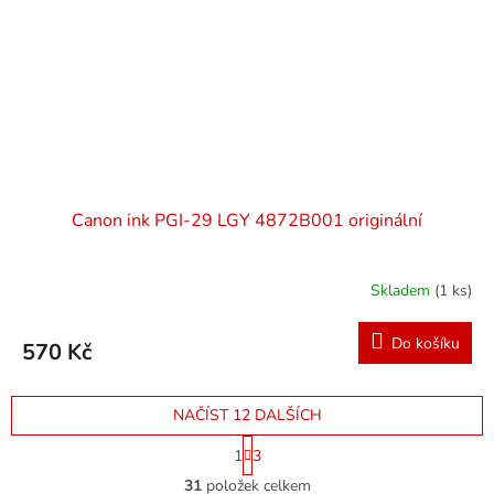
Canon ink PGI-29 LGY 4872B001 originální
Skladem
(1 ks)
Do košíku
570 Kč
NAČÍST 12 DALŠÍCH
S
1
3
t
O
r
31
položek celkem