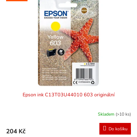
ý
u
p
k
i
t
s
ů
p
r
o
d
u
k
t
ů
Epson ink C13T03U44010 603 originální
Skladem
(>10 ks)
Do košíku
204 Kč