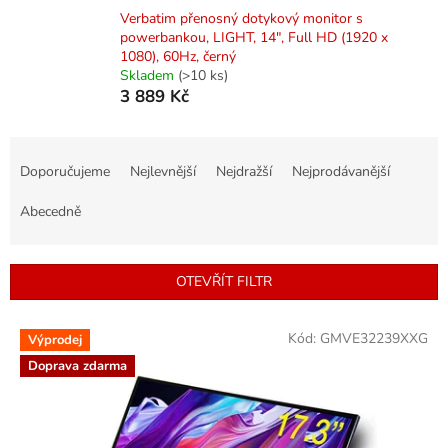
Verbatim přenosný dotykový monitor s
powerbankou, LIGHT, 14", Full HD (1920 x
1080), 60Hz, černý
Skladem
(>10 ks)
3 889 Kč
Ř
a
Doporučujeme
Nejlevnější
Nejdražší
Nejprodávanější
z
e
Abecedně
n
í
p
OTEVŘÍT FILTR
r
o
V
Kód:
GMVE32239XXG
d
Výprodej
ý
u
Doprava zdarma
p
k
i
t
s
ů
p