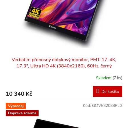
r
o
d
u
k
t
ů
Verbatim přenosný dotykový monitor, PMT-17-4K,
17.3", Ultra HD 4K (3840x2160), 60Hz, černý
Skladem
(7 ks)
Do košíku
10 340 Kč
Kód:
GMVE32088PLG
Výprodej
Doprava zdarma