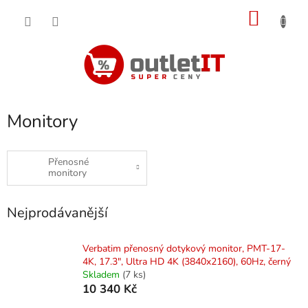
Přejít
NÁKU
na
obsah
KOŠÍK
Monitory
Přenosné
monitory
Nejprodávanější
Verbatim přenosný dotykový monitor, PMT-17-
4K, 17.3", Ultra HD 4K (3840x2160), 60Hz, černý
Skladem
(7 ks)
10 340 Kč