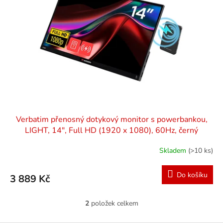
Verbatim přenosný dotykový monitor s powerbankou,
LIGHT, 14", Full HD (1920 x 1080), 60Hz, černý
Skladem
(>10 ks)
Do košíku
3 889 Kč
2
položek celkem
O
v