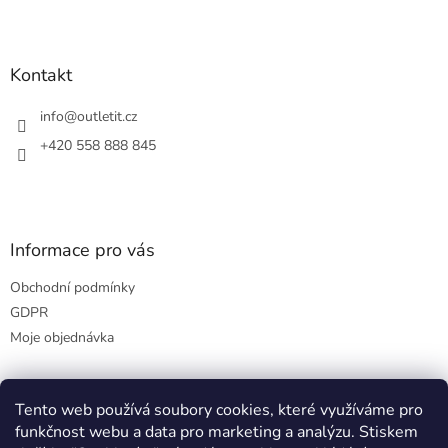
l
Z
á
á
d
p
a
a
Kontakt
c
t
í
í
info
@
outletit.cz
p
r
+420 558 888 845
v
k
y
v
ý
Informace pro vás
p
i
Obchodní podmínky
s
u
GDPR
Moje objednávka
Tento web používá soubory cookies, které využíváme pro
Přijímáme online platby
funkčnost webu a data pro marketing a analýzu. Stiskem