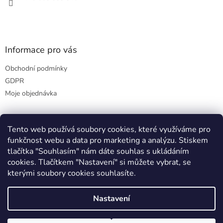
v
k
y
v
ý
Informace pro vás
p
i
Obchodní podmínky
s
u
GDPR
Moje objednávka
Tento web používá soubory cookies, které využíváme pro
Přijímáme online platby
funkčnost webu a data pro marketing a analýzu. Stiskem
tlačítka "Souhlasím" nám dáte souhlas s ukládáním
cookies. Tlačítkem "Nastavení" si můžete vybrat, se
kterými soubory cookies souhlasíte.
Nastavení
Vytvořil Shoptet