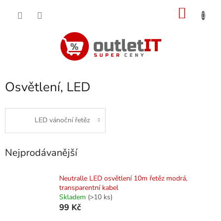
Přejít
NÁKU
na
obsah
KOŠÍK
Osvětlení, LED
LED vánoční řetěz
Nejprodávanější
Neutralle LED osvětlení 10m řetěz modrá,
transparentní kabel
Skladem
(>10 ks)
99 Kč