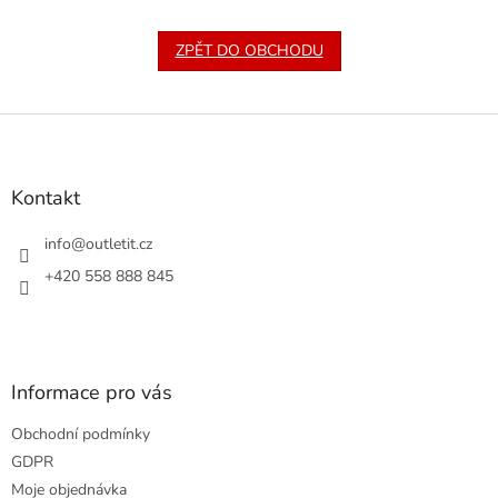
ZPĚT DO OBCHODU
Z
á
p
a
Kontakt
t
í
info
@
outletit.cz
+420 558 888 845
Informace pro vás
Obchodní podmínky
GDPR
Moje objednávka