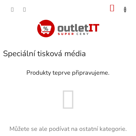
Přejít
NÁKU
na
obsah
KOŠÍK
Speciální tisková média
Produkty teprve připravujeme.
Můžete se ale podívat na ostatní kategorie.