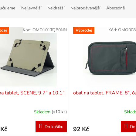
učujeme
Nejlevnější
Nejdražší
Nejprodávanější
Abecedně
Kód:
OMO101TQB0NN
Kód:
OMO008
odej
Výprodej
na tablet, SCENE, 9.7" a 10.1",
obal na tablet, FRAME, 8", č
Skladem
(>10 ks)
Skla
Do košíku
Do
 Kč
92 Kč