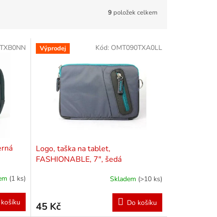
9
položek celkem
TXB0NN
Kód:
OMT090TXA0LL
Výprodej
erná
Logo, taška na tablet,
FASHIONABLE, 7", šedá
dem
(1 ks)
Skladem
(>10 ks)
 košíku
Do košíku
45 Kč