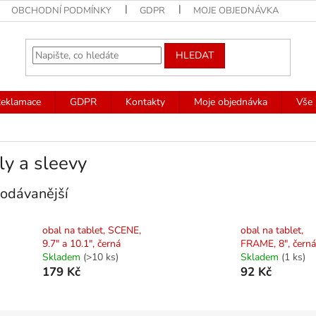
OBCHODNÍ PODMÍNKY
GDPR
MOJE OBJEDNÁVKA
HLEDAT
eklamace
GDPR
Kontakty
Moje objednávka
Vše 
y a sleevy
odávanější
obal na tablet, SCENE,
obal na tablet,
9.7" a 10.1", černá
FRAME, 8", černá
Skladem
(>10 ks)
Skladem
(1 ks)
179 Kč
92 Kč