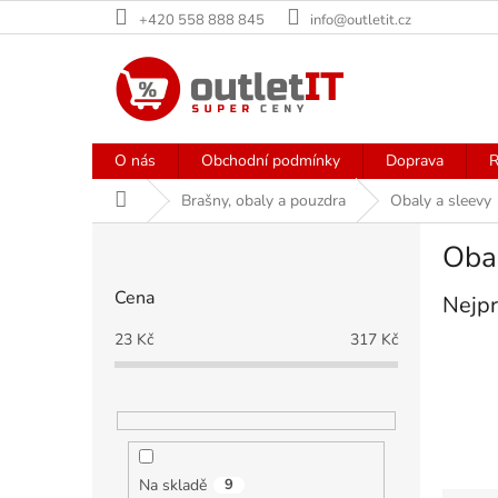
Přejít
+420 558 888 845
info@outletit.cz
na
obsah
O nás
Obchodní podmínky
Doprava
R
Domů
Brašny, obaly a pouzdra
Obaly a sleevy
P
Obal
o
s
Cena
Nejpr
t
r
23
Kč
317
Kč
a
n
n
í
p
a
Na skladě
9