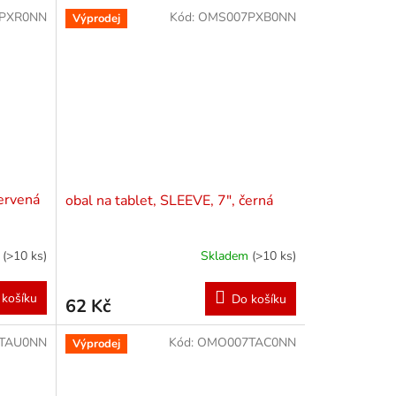
PXR0NN
Kód:
OMS007PXB0NN
Výprodej
červená
obal na tablet, SLEEVE, 7", černá
m
(>10 ks)
Skladem
(>10 ks)
 košíku
Do košíku
62 Kč
TAU0NN
Kód:
OMO007TAC0NN
Výprodej