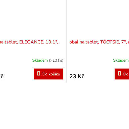
na tablet, ELEGANCE, 10.1",
obal na tablet, TOOTSIE, 7",
Skladem
(>10 ks)
Sklade
Do košíku
Do
Kč
23 Kč
O
v
l
á
d
a
c
í