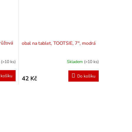
 růžová
obal na tablet, TOOTSIE, 7", modrá
m
(>10 ks)
Skladem
(>10 ks)
 košíku
Do košíku
42 Kč