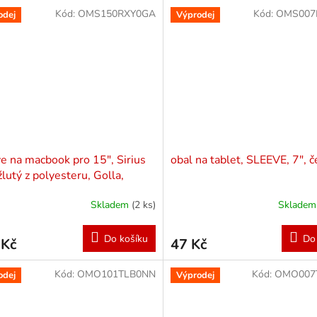
Kód:
OMS150RXY0GA
Kód:
OMS007
odej
Výprodej
e na macbook pro 15", Sirius
obal na tablet, SLEEVE, 7", 
žlutý z polyesteru, Golla,
RODEJ
Skladem
(2 ks)
Sklade
Do košíku
Do
 Kč
47 Kč
Kód:
OMO101TLB0NN
Kód:
OMO007
odej
Výprodej