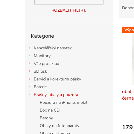
Ř
n
a
e
Dopor
ROZBALIT FILTR
z
l
e
V
n
Výpr
Přeskočit
ý
í
Kategorie
kategorie
p
p
i
r
Kancelářský nábytek
s
o
Monitory
p
d
Vše pro sklad
r
u
3D tisk
o
k
d
t
Barvicí a korekturní pásky
u
ů
Baterie
obal 
k
Brašny, obaly a pouzdra
černá
t
Pouzdra na iPhone, mobil
ů
Box na CD
Batohy
Obaly na fotoaparáty
179
Obaly na kameru