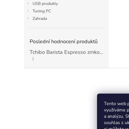
USB produkty
Tuning PC
Zahrada
Poslední hodnocení produktů
Tchibo Barista Espresso zrnková Káva 1kg
|
Hodnocení produktu je 5 z 5 hvězdiček.
Z
á
p
a
t
Kontakt
í
Tento web p
využíváme p
info
@
a analýzu. 
+420 
souhlas s u