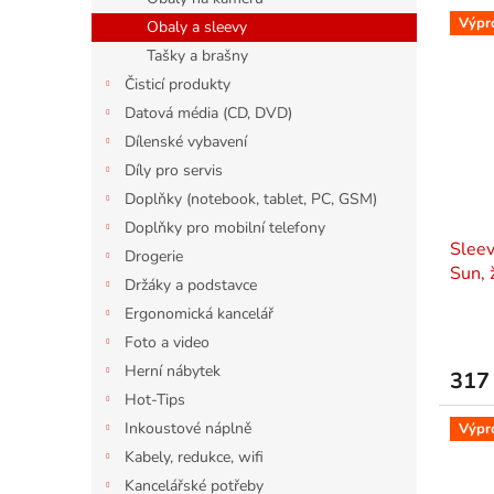
Výpr
Obaly a sleevy
Tašky a brašny
Čisticí produkty
Datová média (CD, DVD)
Dílenské vybavení
Díly pro servis
Doplňky (notebook, tablet, PC, GSM)
Doplňky pro mobilní telefony
Sleev
Drogerie
Sun, 
Držáky a podstavce
DOP
Ergonomická kancelář
Foto a video
Herní nábytek
317
Hot-Tips
Inkoustové náplně
Výpr
Kabely, redukce, wifi
Kancelářské potřeby