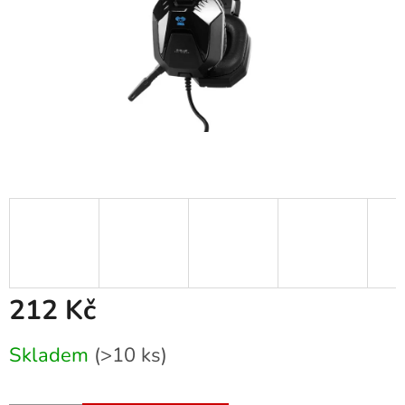
212 Kč
Měrná
Skladem
(>10 ks)
cena: