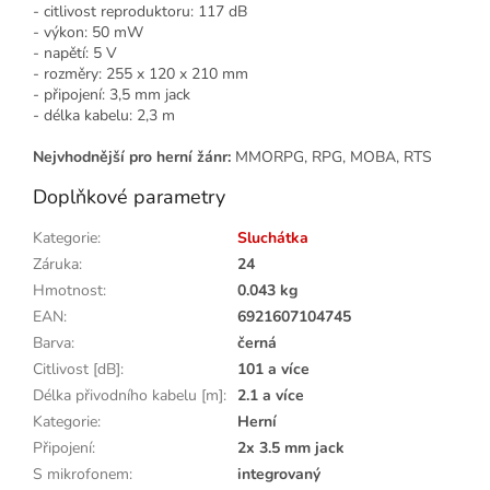
- citlivost reproduktoru: 117 dB
- výkon: 50 mW
- napětí: 5 V
- rozměry: 255 x 120 x 210 mm
- připojení: 3,5 mm jack
- délka kabelu: 2,3 m
Nejvhodnější pro herní žánr:
MMORPG, RPG, MOBA, RTS
Doplňkové parametry
Kategorie
:
Sluchátka
Záruka
:
24
Hmotnost
:
0.043 kg
EAN
:
6921607104745
Barva
:
černá
Citlivost [dB]
:
101 a více
Délka přivodního kabelu [m]
:
2.1 a více
Kategorie
:
Herní
Připojení
:
2x 3.5 mm jack
S mikrofonem
:
integrovaný