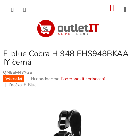
Přejít
NÁKU
na
obsah
KOŠÍK
E-blue Cobra H 948 EHS948BKAA-
IY černá
QMEBM48XGB
Průměrné
Neohodnoceno
Podrobnosti hodnocení
Výprodej
hodnocení
Značka:
E-Blue
produktu
je
0,0
z
5
hvězdiček.