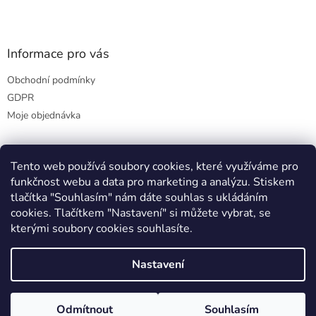
Informace pro vás
Obchodní podmínky
GDPR
Moje objednávka
Tento web používá soubory cookies, které využíváme pro
Přijímáme online platby
funkčnost webu a data pro marketing a analýzu. Stiskem
tlačítka "Souhlasím" nám dáte souhlas s ukládáním
cookies. Tlačítkem "Nastavení" si můžete vybrat, se
kterými soubory cookies souhlasíte.
Nastavení
Vytvořil Shoptet
Odmítnout
Souhlasím
Copyright 2026
outletIT
. Všechna práva vyhrazena.