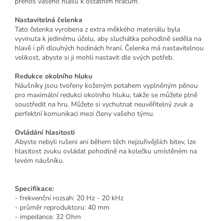
přenos vašeho hlasu k ostatním hráčům.
Nastavitelná čelenka
Tato čelenka vyrobena z extra měkkého materiálu byla
vyvinuta k jedinému účelu, aby sluchátka pohodlně seděla na
hlavě i při dlouhých hodinách hraní. Čelenka má nastavitelnou
velikost, abyste si ji mohli nastavit dle svých potřeb.
Redukce okolního hluku
Náušníky jsou tvořeny koženým potahem vyplněným pěnou
pro maximální redukci okolního hluku, takže se můžete plně
soustředit na hru. Můžete si vychutnat neuvěřitelný zvuk a
perfektní komunikaci mezi členy vašeho týmu.
Ovládání hlasitosti
Abyste nebyli rušeni ani během těch nejzuřivějších bitev, lze
hlasitost zvuku ovládat pohodlně na kolečku umístěném na
levém náušníku.
Specifikace:
- frekvenční rozsah: 20 Hz - 20 kHz
- průměr reproduktoru: 40 mm
- impedance: 32 Ohm