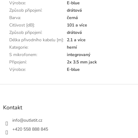
Výrobce
:
E-blue
Způsob připojení
:
drátová
Barva
:
černá
Citlivost [dB]
:
101 a více
Způsob připojení
:
drátová
Délka přivodního kabelu [m]
:
2.1 a více
Kategorie
:
herní
S mikrofonem
:
integrovaný
Připojení
:
2x 3.5 mm jack
Výrobce
:
E-blue
Z
á
p
a
Kontakt
t
í
info
@
outletit.cz
+420 558 888 845