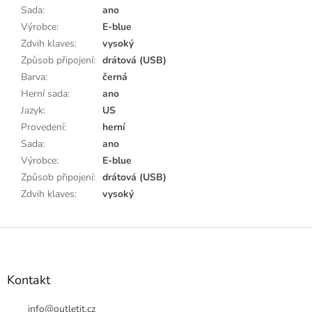
Sada
:
ano
Výrobce
:
E-blue
Zdvih klaves
:
vysoký
Způsob připojení
:
drátová (USB)
Barva
:
černá
Herní sada
:
ano
Jazyk
:
US
Provedení
:
herní
Sada
:
ano
Výrobce
:
E-blue
Způsob připojení
:
drátová (USB)
Zdvih klaves
:
vysoký
Z
á
p
a
Kontakt
t
í
info
@
outletit.cz