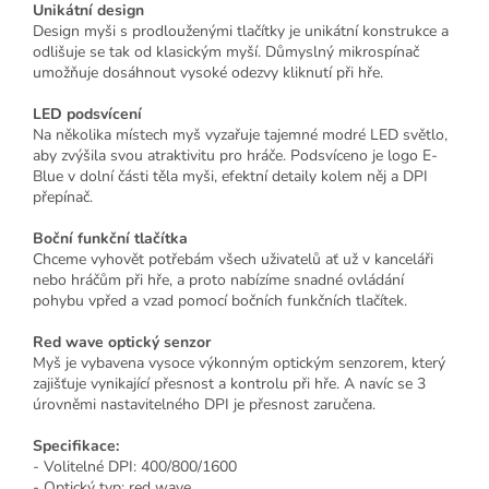
Unikátní design
Design myši s prodlouženými tlačítky je unikátní konstrukce a
odlišuje se tak od klasickým myší. Důmyslný mikrospínač
umožňuje dosáhnout vysoké odezvy kliknutí při hře.
LED podsvícení
Na několika místech myš vyzařuje tajemné modré LED světlo,
aby zvýšila svou atraktivitu pro hráče. Podsvíceno je logo E-
Blue v dolní části těla myši, efektní detaily kolem něj a DPI
přepínač.
Boční funkční tlačítka
Chceme vyhovět potřebám všech uživatelů ať už v kanceláři
nebo hráčům při hře, a proto nabízíme snadné ovládání
pohybu vpřed a vzad pomocí bočních funkčních tlačítek.
Red wave optický senzor
Myš je vybavena vysoce výkonným optickým senzorem, který
zajišťuje vynikající přesnost a kontrolu při hře. A navíc se 3
úrovněmi nastavitelného DPI je přesnost zaručena.
Specifikace:
- Volitelné DPI: 400/800/1600
- Optický typ: red wave