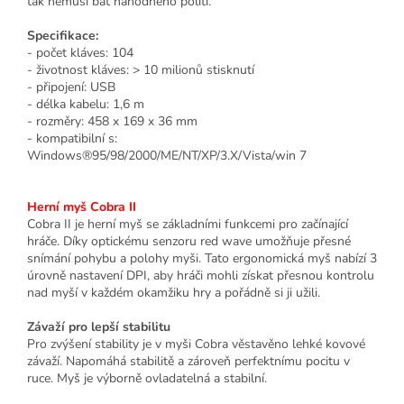
tak nemusí bát náhodného polití.
Specifikace:
- počet kláves: 104
- životnost kláves: > 10 milionů stisknutí
- připojení: USB
- délka kabelu: 1,6 m
- rozměry: 458 x 169 x 36 mm
- kompatibilní s:
Windows®95/98/2000/ME/NT/XP/3.X/Vista/win 7
Herní myš Cobra II
Cobra II je herní myš se základními funkcemi pro začínající
hráče. Díky optickému senzoru red wave umožňuje přesné
snímání pohybu a polohy myši. Tato ergonomická myš nabízí 3
úrovně nastavení DPI, aby hráči mohli získat přesnou kontrolu
nad myší v každém okamžiku hry a pořádně si ji užili.
Závaží pro lepší stabilitu
Pro zvýšení stability je v myši Cobra věstavěno lehké kovové
závaží. Napomáhá stabilitě a zároveň perfektnímu pocitu v
ruce. Myš je výborně ovladatelná a stabilní.