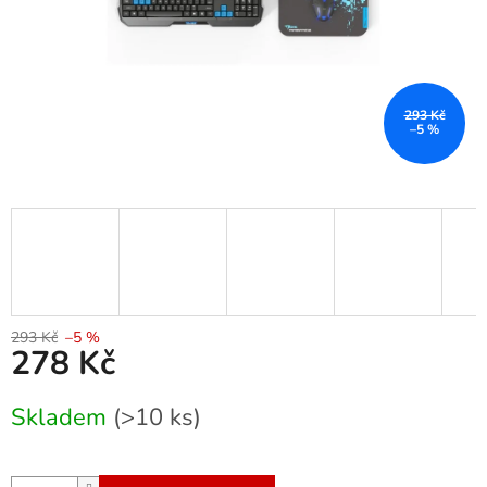
293 Kč
–5 %
293 Kč
–5 %
278 Kč
Měrná
Skladem
(>10 ks)
cena: