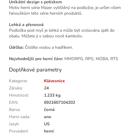
Unikátní design s potiskem
Motiv herní série Mazer vytištěný na podložce, je určen všem
fanouškům této série herních produktů.
Lehká a přenosná
Podložka pod myš je lehká a může být srolována zpět do
obalu. Můžete ji s sebou nosit kamkoliv.
Údržba:
Čistěte vodou a hadříkem.
Nejvhodnější pro herní žánr:
MMORPG, RPG, MOBA, RTS
Doplňkové parametry
Kategorie
:
Klávesnice
Záruka
:
24
Hmotnost
:
1.233 kg
EAN
:
6921607104202
Barva
:
černá
Herní sada
:
ano
Jazyk
:
US
Provedení
:
herní