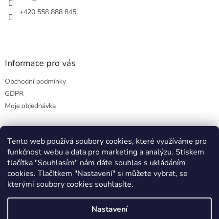
+420 558 888 845
Informace pro vás
Obchodní podmínky
GDPR
Moje objednávka
Tento web používá soubory cookies, které využíváme pro
Přijímáme online platby
funkčnost webu a data pro marketing a analýzu. Stiskem
tlačítka "Souhlasím" nám dáte souhlas s ukládáním
cookies. Tlačítkem "Nastavení" si můžete vybrat, se
kterými soubory cookies souhlasíte.
Nastavení
Vytvořil Shoptet