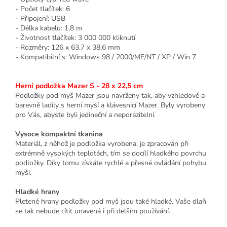
- Počet tlačítek: 6
- Připojení: USB
- Délka kabelu: 1,8 m
- Životnost tlačítek: 3 000 000 kliknutí
- Rozměry: 126 x 63,7 x 38,6 mm
- Kompatibilní s: Windows 98 / 2000/ME/NT / XP / Win 7
Herní podložka Mazer S - 28 x 22,5 cm
Podložky pod myš Mazer jsou navrženy tak, aby vzhledově a
barevně ladily s herní myší a klávesnicí Mazer. Byly vyrobeny
pro Vás, abyste byli jedineční a neporazitelní.
Vysoce kompaktní tkanina
Materiál, z něhož je podložka vyrobena, je zpracován při
extrémně vysokých teplotách, tím se docílí hladkého povrchu
podložky. Díky tomu získáte rychlé a přesné ovládání pohybu
myši.
Hladké hrany
Pletené hrany podložky pod myš jsou také hladké. Vaše dlaň
se tak nebude cítit unavená i při delším používání.