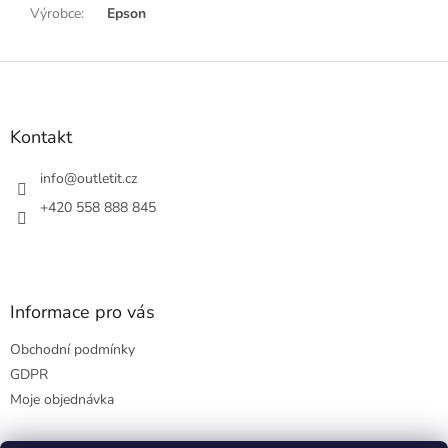
Výrobce
:
Epson
Z
á
p
a
Kontakt
t
í
info
@
outletit.cz
+420 558 888 845
Informace pro vás
Obchodní podmínky
GDPR
Moje objednávka