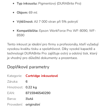
Typ inkoustu:
Pigmentový (DURABrite Pro)
Objem:
69 ml
Výtěžnost:
Až 7 000 stran při 5% pokrytí
Kompatibilita:
Epson WorkForce Pro WF-8090, WF-
8590
Tento inkoust je ideální pro firmy a profesionály, kteří vyžadují
vysokou kvalitu tisku a spolehlivost.
Díky vysoké kapacitě a
technologii DURABrite Pro zajišťuje ostrý a odolný tisk, který
je vhodný pro důležité dokumenty a prezentace.
Doplňkové parametry
Kategorie
:
Cartridge inkoustové
Záruka
:
6
Hmotnost
:
0.22 kg
EAN
:
8715946540290
Barva
:
žlutá
Provedení
:
originální