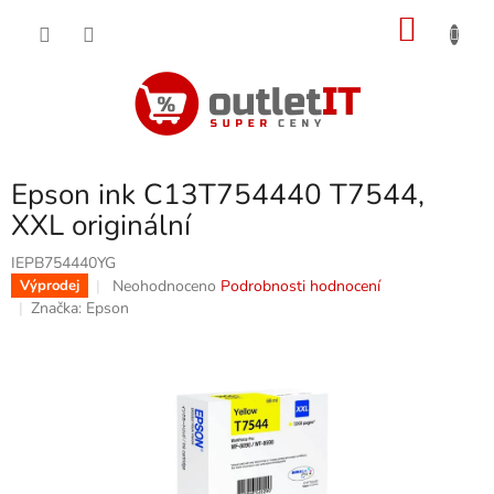
Přejít
NÁKU
na
obsah
KOŠÍK
Epson ink C13T754440 T7544,
XXL originální
IEPB754440YG
Průměrné
Neohodnoceno
Podrobnosti hodnocení
Výprodej
hodnocení
Značka:
Epson
produktu
je
0,0
z
5
hvězdiček.