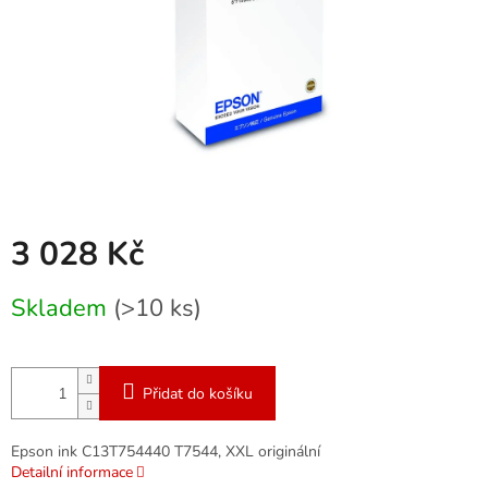
3 028 Kč
Měrná
Skladem
(>10 ks)
cena:
Přidat do košíku
Epson ink C13T754440 T7544, XXL originální
Detailní informace