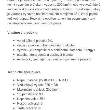
velmi vysokým průtokem vzduchu 200 km/h nebo vysavač, který
současně drtí veškerý odpad padající dovnitř. Pro udržení čistoty
je výrobek vybaven textilním vakem o objemu 35 l, který pojme
veškerý odpad. Foukač je opatřen ramenním popruhem, který
zajišťuje výrazně vyšší komfort práce.
Vlastnosti produktu:
velmi účinný produkt 2v1
velmi vysoká rychlost proudění vzduchu
výrobek je kompatibilní s dobíjecími bateriemi Energy+
nádoba, která pomáhá udržovat čistotu
ekologicky šetrnější než zařízení poháněná palivem
Technické specifikace:
Napětí baterie: (2x18 V DC) 36 V DC
Vzduchový výkon: 220 m?/h
Maximální rychlost: 200 km/h
Stupeň drcení: 9:1
Kapacita vaku: 35 l
Počet rychlostí: 6
Třída ochrany III