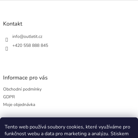
Z
á
p
a
Kontakt
t
í
info
@
outletit.cz
+420 558 888 845
Informace pro vás
Obchodní podmínky
GDPR
Moje objednávka
Tento web používá soubory cookies, které využíváme pro
Přijímáme online platby
funkčnost webu a data pro marketing a analýzu. Stiskem