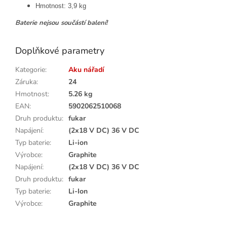
Hmotnost: 3,9 kg
Baterie nejsou součástí balení!
Doplňkové parametry
Kategorie
:
Aku nářadí
Záruka
:
24
Hmotnost
:
5.26 kg
EAN
:
5902062510068
Druh produktu
:
fukar
Napájení
:
(2x18 V DC) 36 V DC
Typ baterie
:
Li-ion
Výrobce
:
Graphite
Napájení
:
(2x18 V DC) 36 V DC
Druh produktu
:
fukar
Typ baterie
:
Li-Ion
Výrobce
:
Graphite