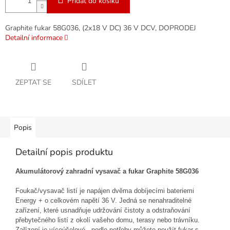
Přidat do košíku
Graphite fukar 58G036, (2x18 V DC) 36 V DCV, DOPRODEJ
Detailní informace
ZEPTAT SE
SDÍLET
Popis
Detailní popis produktu
Akumulátorový zahradní vysavač a fukar Graphite 58G036
Foukač/vysavač listí je napájen dvěma dobíjecími bateriemi
Energy + o celkovém napětí 36 V. Jedná se nenahraditelné
zařízení, které usnadňuje udržování čistoty a odstraňování
přebytečného listí z okolí vašeho domu, terasy nebo trávníku.
Zařízení je víceúčelové - podle potřeby můžete použít fukar s