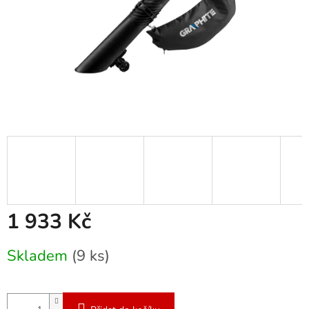
1 933 Kč
Měrná
Skladem
(9 ks)
cena: