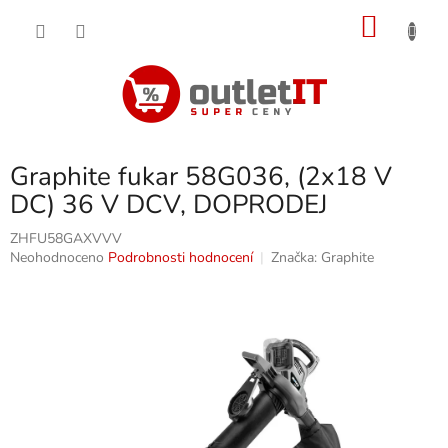
Přejít
NÁKU
na
obsah
KOŠÍK
Graphite fukar 58G036, (2x18 V
DC) 36 V DCV, DOPRODEJ
ZHFU58GAXVVV
Průměrné
Neohodnoceno
Podrobnosti hodnocení
Značka:
Graphite
hodnocení
produktu
je
0,0
z
5
hvězdiček.