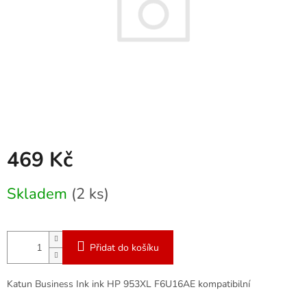
469 Kč
Měrná
Skladem
(2 ks)
cena:
Přidat do košíku
Katun Business Ink ink HP 953XL F6U16AE kompatibilní