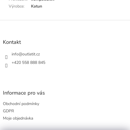
Výrobce
:
Katun
Z
á
p
a
Kontakt
t
í
info
@
outletit.cz
+420 558 888 845
Informace pro vás
Obchodní podmínky
GDPR
Moje objednávka