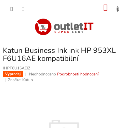
Přejít
NÁKU
na
obsah
KOŠÍK
Katun Business Ink ink HP 953XL
F6U16AE kompatibilní
IHPF6U16AEIZ
Průměrné
Neohodnoceno
Podrobnosti hodnocení
Výprodej
hodnocení
Značka:
Katun
produktu
je
0,0
z
5
hvězdiček.