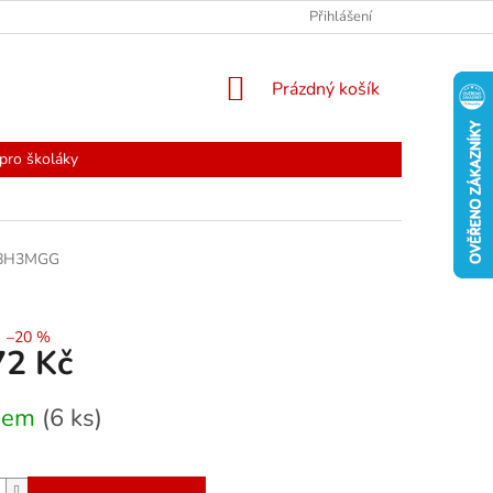
Přihlášení
NÁKUPNÍ
Prázdný košík
KOŠÍK
pro školáky
8H3MGG
–20 %
72 Kč
dem
(6 ks)