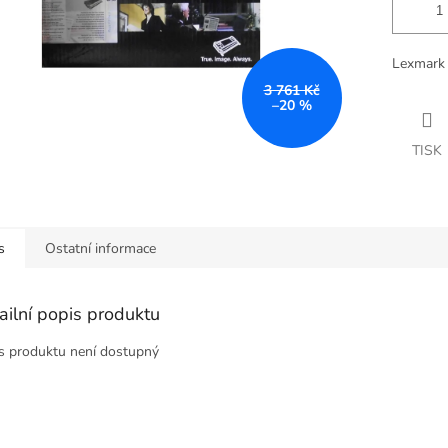
Lexmark
3 761 Kč
–20 %
TISK
s
Ostatní informace
ailní popis produktu
s produktu není dostupný