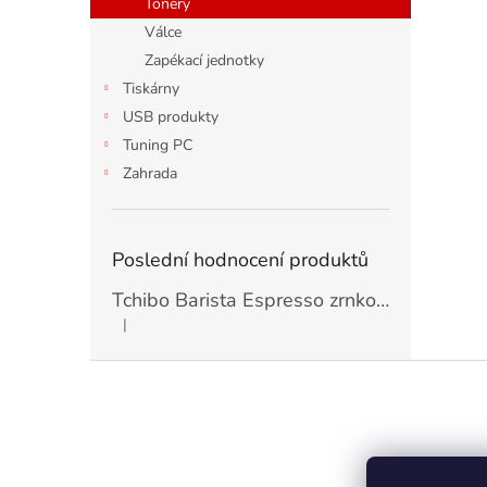
Tonery
Válce
Zapékací jednotky
Tiskárny
USB produkty
Tuning PC
Zahrada
Poslední hodnocení produktů
Tchibo Barista Espresso zrnková Káva 1kg
|
Hodnocení produktu je 5 z 5 hvězdiček.
Z
á
p
a
t
Kontakt