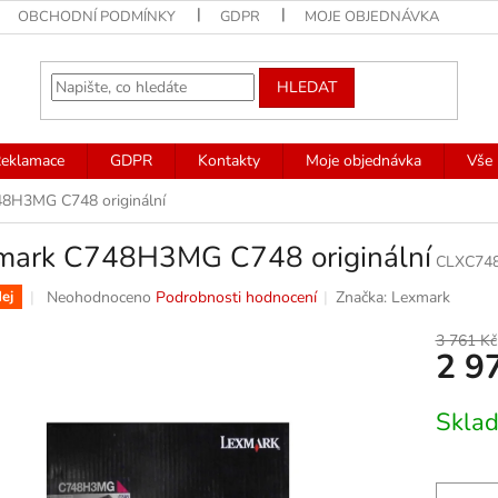
OBCHODNÍ PODMÍNKY
GDPR
MOJE OBJEDNÁVKA
HLEDAT
eklamace
GDPR
Kontakty
Moje objednávka
Vše 
8H3MG C748 originální
mark C748H3MG C748 originální
CLXC74
Průměrné
Neohodnoceno
Podrobnosti hodnocení
Značka:
Lexmark
ej
hodnocení
produktu
3 761 Kč
2 9
je
0,0
z
Měrná
Skla
5
cena:
hvězdiček.