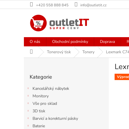
Přejít
+420 558 888 845
info@outletit.cz
na
obsah
O nás
Obchodní podmínky
Doprava
R
Domů
Tonerový tisk
Tonery
Lexmark C74
P
Lex
o
Přeskočit
s
Kategorie
kategorie
Výprod
t
r
Kancelářský nábytek
a
Monitory
n
Vše pro sklad
n
í
3D tisk
p
Barvicí a korekturní pásky
a
Baterie