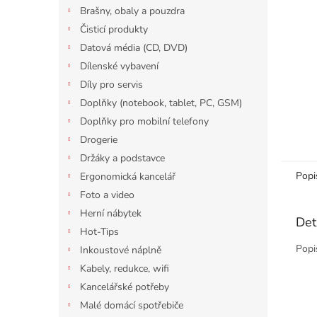
n
Brašny, obaly a pouzdra
e
Čisticí produkty
l
Datová média (CD, DVD)
Dílenské vybavení
Díly pro servis
Doplňky (notebook, tablet, PC, GSM)
Doplňky pro mobilní telefony
Drogerie
Držáky a podstavce
Popi
Ergonomická kancelář
Foto a video
Herní nábytek
Det
Hot-Tips
Popi
Inkoustové náplně
Kabely, redukce, wifi
Kancelářské potřeby
Malé domácí spotřebiče