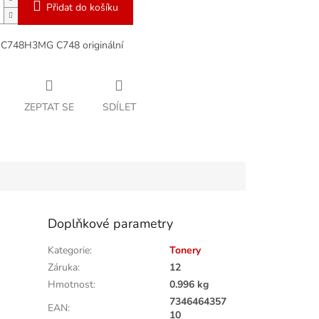
Přidat do košíku
 C748H3MG C748 originální
ZEPTAT SE
SDÍLET
Doplňkové parametry
Kategorie
:
Tonery
Záruka
:
12
Hmotnost
:
0.996 kg
7346464357
EAN
:
10