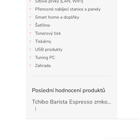
Síťové prvky (LAN, WIFI)
Přenosné nabíjecí stanice a panely
Smart home a doplňky
Šetříme
Tonerový tisk
Tiskárny
USB produkty
Tuning PC
Zahrada
Poslední hodnocení produktů
Tchibo Barista Espresso zrnková Káva 1kg
|
Hodnocení produktu je 5 z 5 hvězdiček.
Z
á
p