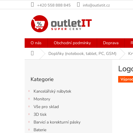
Přejít
+420 558 888 845
info@outletit.cz
na
obsah
O nás
Obchodní podmínky
Doprava
R
Domů
Doplňky (notebook, tablet, PC, GSM)
Kr
P
Log
o
Přeskočit
s
Kategorie
kategorie
Výprod
t
r
Kancelářský nábytek
a
Monitory
n
Vše pro sklad
n
í
3D tisk
p
Barvicí a korekturní pásky
a
Baterie