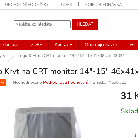
OBCHODNÍ PODMÍNKY
GDPR
MOJE OBJEDNÁVKA
HLEDAT
eklamace
GDPR
Kontakty
Moje objednávka
Vše 
yty
Logo Kryt na CRT monitor 14"-15" 46x41x38 cm 43031
o Kryt na CRT monitor 14"-15" 46x4
Průměrné
Neohodnoceno
Podrobnosti hodnocení
Značka:
Neutralle
ej
hodnocení
31 
produktu
je
0,0
Měrná
Skla
z
cena:
5
hvězdiček.