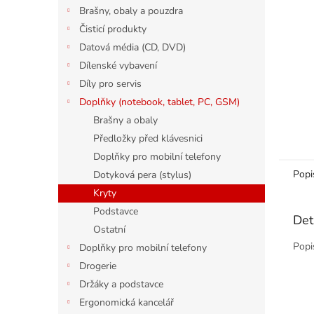
n
Brašny, obaly a pouzdra
e
Čisticí produkty
l
Datová média (CD, DVD)
Dílenské vybavení
Díly pro servis
Doplňky (notebook, tablet, PC, GSM)
Brašny a obaly
Předložky před klávesnici
Doplňky pro mobilní telefony
Popi
Dotyková pera (stylus)
Kryty
Podstavce
Det
Ostatní
Popi
Doplňky pro mobilní telefony
Drogerie
Držáky a podstavce
Ergonomická kancelář