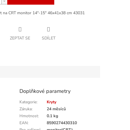
t na CRT monitor 14"-15" 46x41x38 cm 43031
ZEPTAT SE
SDÍLET
Doplňkové parametry
Kategorie
:
Kryty
Záruka
:
24 měsíců
Hmotnost
:
0.1 kg
EAN
:
8590274430310
Pro zařízení
:
monitor(CRT)