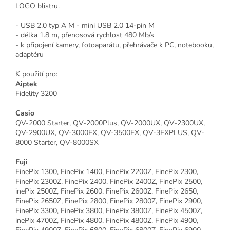
LOGO blistru.
- USB 2.0 typ A M - mini USB 2.0 14-pin M
- délka 1.8 m, přenosová rychlost 480 Mb/s
- k připojení kamery, fotoaparátu, přehrávače k PC, notebooku,
adaptéru
K použití pro:
Aiptek
Fidelity 3200
Casio
QV-2000 Starter, QV-2000Plus, QV-2000UX, QV-2300UX,
QV-2900UX, QV-3000EX, QV-3500EX, QV-3EXPLUS, QV-
8000 Starter, QV-8000SX
Fuji
FinePix 1300, FinePix 1400, FinePix 2200Z, FinePix 2300,
FinePix 2300Z, FinePix 2400, FinePix 2400Z, FinePix 2500,
inePix 2500Z, FinePix 2600, FinePix 2600Z, FinePix 2650,
FinePix 2650Z, FinePix 2800, FinePix 2800Z, FinePix 2900,
FinePix 3300, FinePix 3800, FinePix 3800Z, FinePix 4500Z,
inePix 4700Z, FinePix 4800, FinePix 4800Z, FinePix 4900,