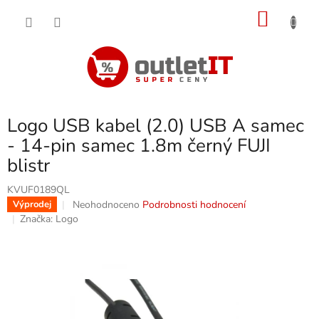
Přejít
NÁKU
na
obsah
KOŠÍK
Logo USB kabel (2.0) USB A samec
- 14-pin samec 1.8m černý FUJI
blistr
KVUF0189QL
Průměrné
Neohodnoceno
Podrobnosti hodnocení
Výprodej
hodnocení
Značka:
Logo
produktu
je
0,0
z
5
hvězdiček.