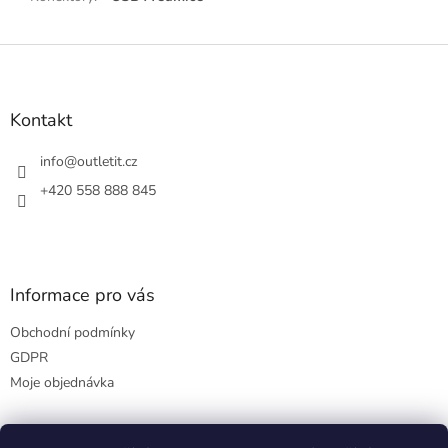
Z
á
p
a
Kontakt
t
í
info
@
outletit.cz
+420 558 888 845
Informace pro vás
Obchodní podmínky
GDPR
Moje objednávka