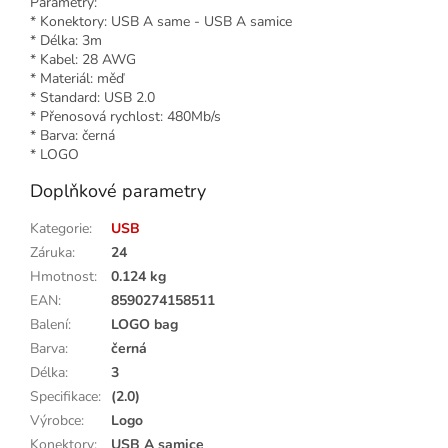
Parametry:
* Konektory: USB A same - USB A samice
* Délka: 3m
* Kabel: 28 AWG
* Materiál: měď
* Standard: USB 2.0
* Přenosová rychlost: 480Mb/s
* Barva: černá
* LOGO
Doplňkové parametry
Kategorie
:
USB
Záruka
:
24
Hmotnost
:
0.124 kg
EAN
:
8590274158511
Balení
:
LOGO bag
Barva
:
černá
Délka
:
3
Specifikace
:
(2.0)
Výrobce
:
Logo
Konektory
:
USB A samice