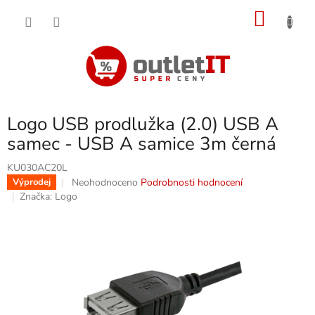
Přejít
NÁKU
na
obsah
KOŠÍK
Logo USB prodlužka (2.0) USB A
samec - USB A samice 3m černá
KU030AC20L
Průměrné
Neohodnoceno
Podrobnosti hodnocení
Výprodej
hodnocení
Značka:
Logo
produktu
je
0,0
z
5
hvězdiček.