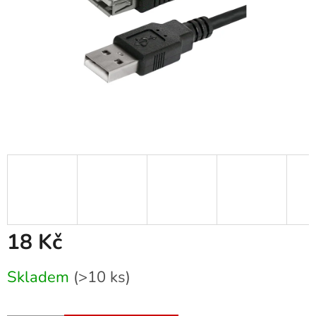
18 Kč
Měrná
Skladem
(>10 ks)
cena: