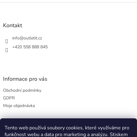
Z
á
p
a
Kontakt
t
í
info
@
outletit.cz
+420 558 888 845
Informace pro vás
Obchodní podmínky
GDPR
Moje objednávka
Tento web používá soubory cookies, které využíváme pro
Přijímáme online platby
funkčnost webu a data pro marketing a analýzu. Stiskem