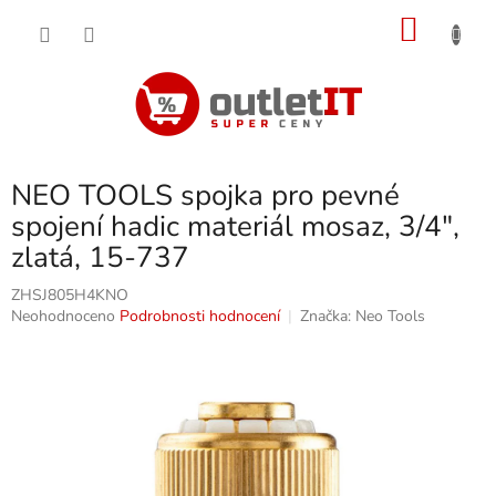
Přejít
NÁKU
na
obsah
KOŠÍK
NEO TOOLS spojka pro pevné
spojení hadic materiál mosaz, 3/4",
zlatá, 15-737
ZHSJ805H4KNO
Průměrné
Neohodnoceno
Podrobnosti hodnocení
Značka:
Neo Tools
hodnocení
produktu
je
0,0
z
5
hvězdiček.