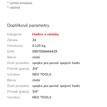
* rychlá instalace
* odolná
Doplňkové parametry
Kategorie
:
Hadice a závlahy
Záruka
:
24
Hmotnost
:
0.125 kg
EAN
:
5907558464429
Barva
:
zlatá
Druh produktu
:
spojka pro pevné spojení hadic
Průměr [palce]
:
3/4"
Výrobce
:
NEO TOOLS
Barva
:
zlatá
Druh produktu
:
spojka pro pevné spojení hadic
Průměr [palce]
:
3/4"
Výrobce
:
NEO TOOLS