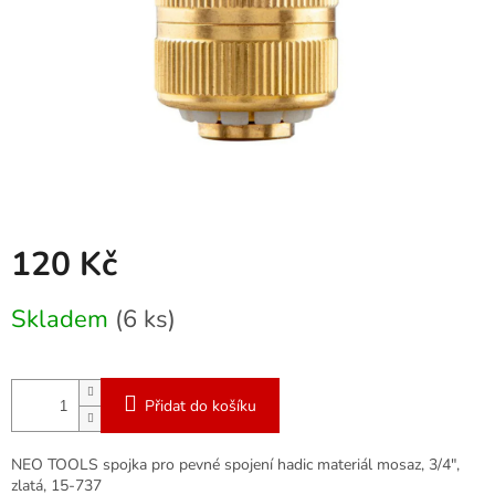
120 Kč
Měrná
Skladem
(6 ks)
cena:
Přidat do košíku
NEO TOOLS spojka pro pevné spojení hadic materiál mosaz, 3/4",
zlatá, 15-737