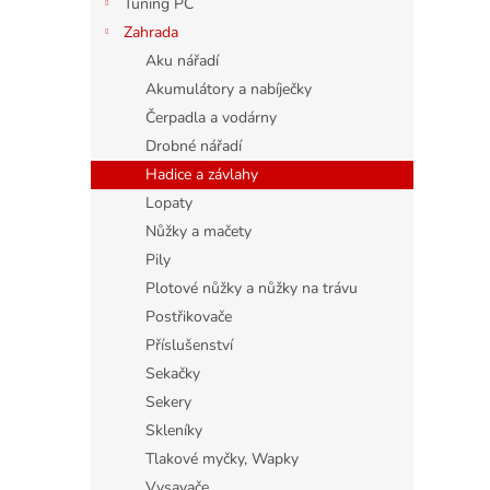
Tuning PC
Zahrada
Aku nářadí
Akumulátory a nabíječky
Čerpadla a vodárny
Drobné nářadí
Hadice a závlahy
Lopaty
Nůžky a mačety
Pily
Plotové nůžky a nůžky na trávu
Postřikovače
Příslušenství
Sekačky
Sekery
Skleníky
Tlakové myčky, Wapky
Vysavače