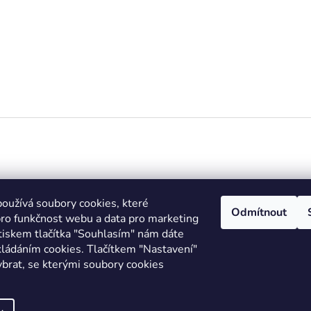
Informace pro vás
Přijímám
oužívá soubory cookies, které
platby
Odmítnout
ro funkčnost webu a data pro marketing
Obchodní podmínky
outletit.cz
Stiskem tlačítka "Souhlasím" nám dáte
GDPR
558 888 845
kládáním cookies. Tlačítkem "Nastavení"
Moje objednávka
ybrat, se kterými soubory cookies