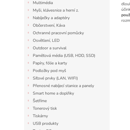
Multimédia
dlo
účin
Myši, klávesnice a herní z.
použ
Nabíječky a adaptéry
rozm
Občerstvení, Káva
Ochranné pracovní pomůcky
Osvětlení, LED
Outdoor a survival
Paměťová média (USB, HDD, SSD)
Papíry, fólie a karty
Podložky pod myš
Síťové prvky (LAN, WIFI)
Přenosné nabíjecí stanice a panely
Smart home a doplňky
Šetříme
Tonerový tisk
Tiskárny
USB produkty