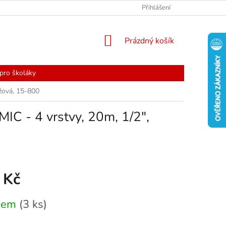
Přihlášení
NÁKUPNÍ
Prázdný košík
KOŠÍK
pro školáky
žová, 15-800
 - 4 vrstvy, 20m, 1/2",
 Kč
dem
(3 ks)