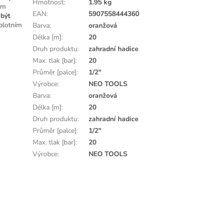
Hmotnost
:
1.95 kg
ým
EAN
:
5907558444360
e
být
eplotním
Barva
:
oranžová
Délka [m]
:
20
Druh produktu
:
zahradní hadice
Max. tlak [bar]
:
20
Průměr [palce]
:
1/2"
Výrobce
:
NEO TOOLS
Barva
:
oranžová
Délka [m]
:
20
Druh produktu
:
zahradní hadice
Průměr [palce]
:
1/2"
Max. tlak [bar]
:
20
Výrobce
:
NEO TOOLS