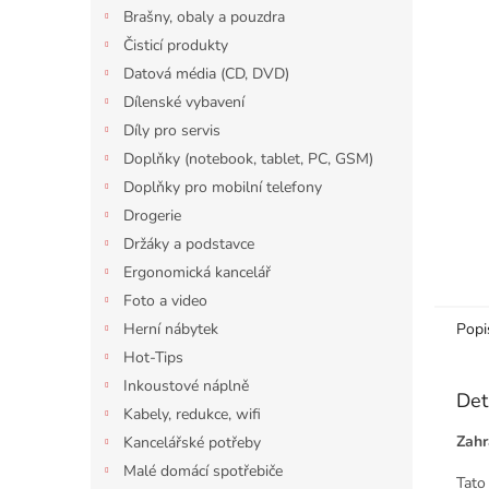
n
Brašny, obaly a pouzdra
e
Čisticí produkty
l
Datová média (CD, DVD)
Dílenské vybavení
Díly pro servis
Doplňky (notebook, tablet, PC, GSM)
Doplňky pro mobilní telefony
Drogerie
Držáky a podstavce
Ergonomická kancelář
Foto a video
Herní nábytek
Popi
Hot-Tips
Inkoustové náplně
Det
Kabely, redukce, wifi
Zahr
Kancelářské potřeby
Malé domácí spotřebiče
Tat