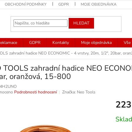
OBCHODNÍ PODMÍNKY
GDPR
MOJE OBJEDNÁVKA
HLEDAT
eklamace
GDPR
Kontakty
Moje objednávka
Vše 
LS zahradní hadice NEO ECONOMIC - 4 vrstvy, 20m, 1/2", 20bar, oran
 TOOLS zahradní hadice NEO ECONOMIC
ar, oranžová, 15-800
04H2UNO
né
noceno
Podrobnosti hodnocení
Značka:
Neo Tools
ní
223
u
Měrná
Skla
cena:
k.