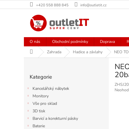
Přejít
+420 558 888 845
info@outletit.cz
na
obsah
O nás
Obchodní podmínky
Doprava
R
Domů
Zahrada
Hadice a závlahy
NEO TOO
P
NEO
o
Přeskočit
s
20b
Kategorie
kategorie
t
ZHSJ2
r
Kancelářský nábytek
Průměr
Neohod
a
hodnoce
Monitory
n
produkt
Vše pro sklad
n
je
í
3D tisk
0,0
p
z
Barvicí a korekturní pásky
5
a
Baterie
hvězdiče