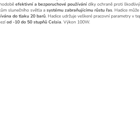
uhodobě
efektivní a bezporuchové používání
díky ochraně proti škodliv
kům slunečního světla a
systému zabraňujícímu růstu řas
. Hadice můž
ívána do tlaku 20 barů
. Hadice udržuje veškeré pracovní parametry v t
ezí
od -10 do 50 stupňů Celsia
. Výkon 100W.