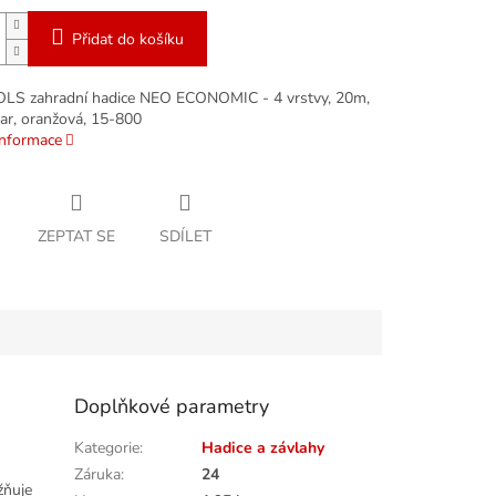
Přidat do košíku
LS zahradní hadice NEO ECONOMIC - 4 vrstvy, 20m,
bar, oranžová, 15-800
informace
ZEPTAT SE
SDÍLET
Doplňkové parametry
Kategorie
:
Hadice a závlahy
Záruka
:
24
žňuje