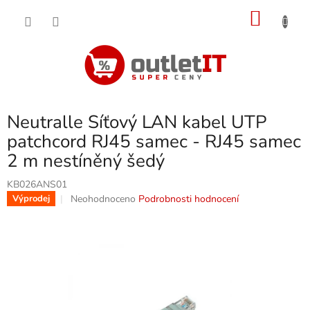
Přejít
NÁKU
na
obsah
KOŠÍK
Neutralle Síťový LAN kabel UTP
patchcord RJ45 samec - RJ45 samec
2 m nestíněný šedý
KB026ANS01
Průměrné
Neohodnoceno
Podrobnosti hodnocení
Výprodej
hodnocení
produktu
je
0,0
z
5
hvězdiček.