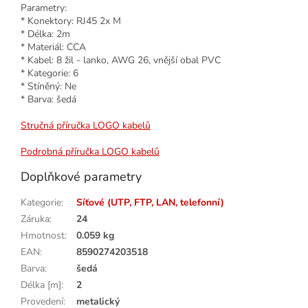
Parametry:
* Konektory: RJ45 2x M
* Délka: 2m
* Materiál: CCA
* Kabel: 8 žil - lanko, AWG 26, vnější obal PVC
* Kategorie: 6
* Stíněný: Ne
* Barva: šedá
Stručná příručka LOGO kabelů
Podrobná příručka LOGO kabelů
Doplňkové parametry
Kategorie
:
Síťové (UTP, FTP, LAN, telefonní)
Záruka
:
24
Hmotnost
:
0.059 kg
EAN
:
8590274203518
Barva
:
šedá
Délka [m]
:
2
Provedení
:
metalický