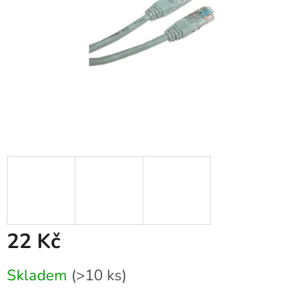
22 Kč
Měrná
Skladem
(>10 ks)
cena: