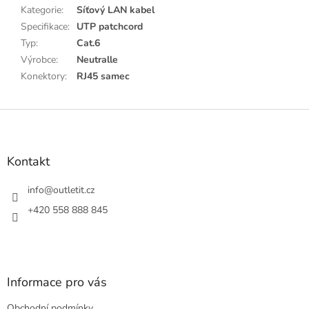
Kategorie
:
Síťový LAN kabel
Specifikace
:
UTP patchcord
Typ
:
Cat.6
Výrobce
:
Neutralle
Konektory
:
RJ45 samec
Z
á
p
a
Kontakt
t
í
info
@
outletit.cz
+420 558 888 845
Informace pro vás
Obchodní podmínky