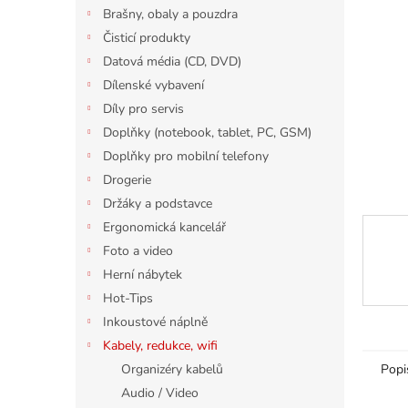
n
Brašny, obaly a pouzdra
e
Čisticí produkty
l
Datová média (CD, DVD)
Dílenské vybavení
Díly pro servis
Doplňky (notebook, tablet, PC, GSM)
Doplňky pro mobilní telefony
Drogerie
Držáky a podstavce
Ergonomická kancelář
Foto a video
Herní nábytek
Hot-Tips
Inkoustové náplně
Kabely, redukce, wifi
Popi
Organizéry kabelů
Audio / Video