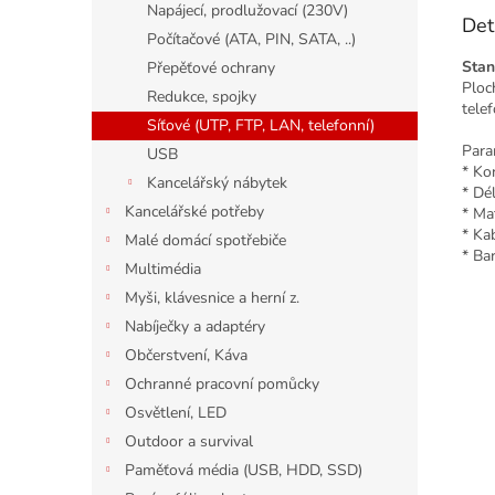
Napájecí, prodlužovací (230V)
Det
Počítačové (ATA, PIN, SATA, ..)
Stan
Přepěťové ochrany
Ploc
Redukce, spojky
telef
Síťové (UTP, FTP, LAN, telefonní)
Para
USB
* Ko
Kancelářský nábytek
* Dé
Kancelářské potřeby
* Ma
* Ka
Malé domácí spotřebiče
* Ba
Multimédia
Myši, klávesnice a herní z.
Nabíječky a adaptéry
Občerstvení, Káva
Ochranné pracovní pomůcky
Osvětlení, LED
Outdoor a survival
Paměťová média (USB, HDD, SSD)