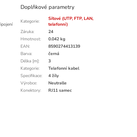
Doplňkové parametry
Síťové (UTP, FTP, LAN,
Kategorie
:
ipojení
telefonní)
Záruka
:
24
Hmotnost
:
0.042 kg
EAN
:
8590274413139
Barva
:
černá
Délka [m]
:
3
Kategorie
:
Telefonní kabel
Specifikace
:
4 žíly
Výrobce
:
Neutralle
Konektory
:
RJ11 samec