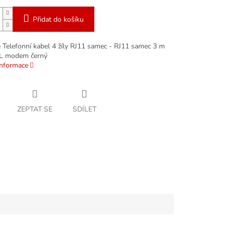
Přidat do košíku
e Telefonní kabel 4 žíly RJ11 samec - RJ11 samec 3 m
L modem černý
informace
ZEPTAT SE
SDÍLET