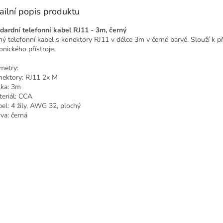
ailní popis produktu
dardní telefonní kabel RJ11 - 3m, černý
hý telefonní kabel s konektory RJ11 v délce 3m v černé barvě. Slouží k př
onického přístroje.
metry:
nektory: RJ11 2x M
lka: 3m
teriál: CCA
bel: 4 žily, AWG 32, plochý
rva: černá