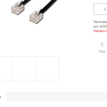
Neutrall
pro ADS
Detailní 
TISK
s