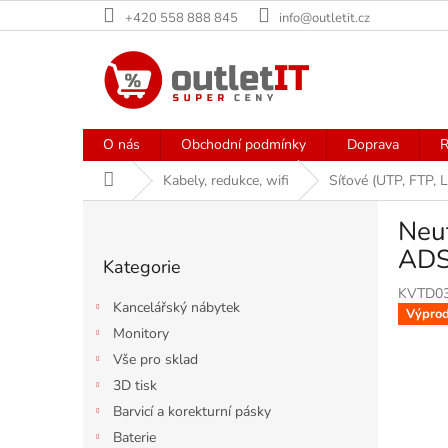
Přejít
+420 558 888 845
info@outletit.cz
na
obsah
O nás
Obchodní podmínky
Doprava
R
Domů
Kabely, redukce, wifi
Síťové (UTP, FTP, L
P
Neut
o
Přeskočit
s
ADS
Kategorie
kategorie
t
KVTD0
r
Kancelářský nábytek
Výprod
a
Monitory
n
Vše pro sklad
n
í
3D tisk
p
Barvicí a korekturní pásky
a
Baterie