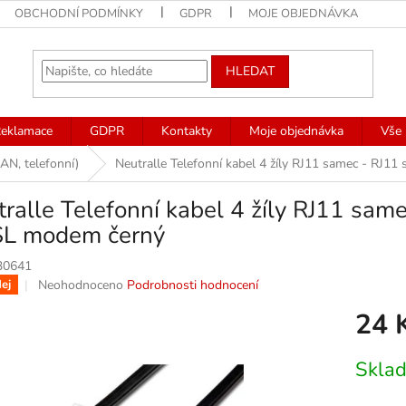
OBCHODNÍ PODMÍNKY
GDPR
MOJE OBJEDNÁVKA
HLEDAT
eklamace
GDPR
Kontakty
Moje objednávka
Vše 
AN, telefonní)
Neutralle Telefonní kabel 4 žíly RJ11 samec - RJ
ralle Telefonní kabel 4 žíly RJ11 sam
L modem černý
30641
Průměrné
Neohodnoceno
Podrobnosti hodnocení
ej
hodnocení
24 
produktu
je
0,0
Měrná
Skla
z
cena:
5
hvězdiček.