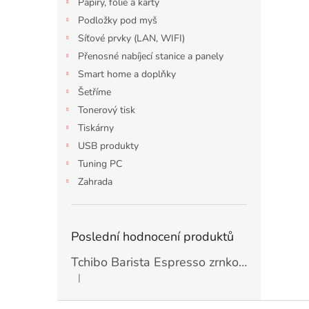
Papíry, fólie a karty
Podložky pod myš
Síťové prvky (LAN, WIFI)
Přenosné nabíjecí stanice a panely
Smart home a doplňky
Šetříme
Tonerový tisk
Tiskárny
USB produkty
Tuning PC
Zahrada
Poslední hodnocení produktů
Tchibo Barista Espresso zrnková Káva 1kg
|
Hodnocení produktu je 5 z 5 hvězdiček.
Z