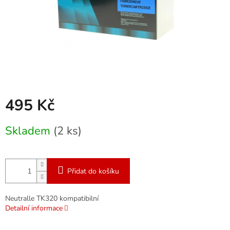
495 Kč
Měrná
Skladem
(2 ks)
cena:
Přidat do košíku
Neutralle TK320 kompatibilní
Detailní informace