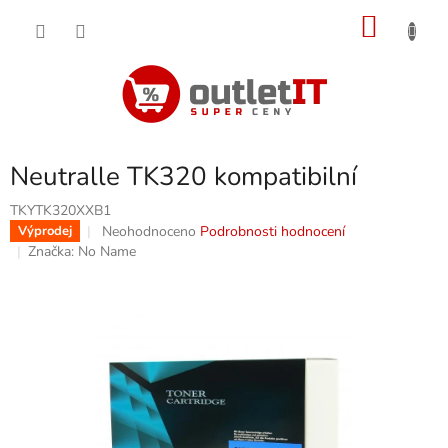
Přejít
NÁKU
na
obsah
KOŠÍK
Neutralle TK320 kompatibilní
TKYTK320XXB1
Průměrné
Neohodnoceno
Podrobnosti hodnocení
Výprodej
hodnocení
Značka:
No Name
produktu
je
0,0
z
5
hvězdiček.