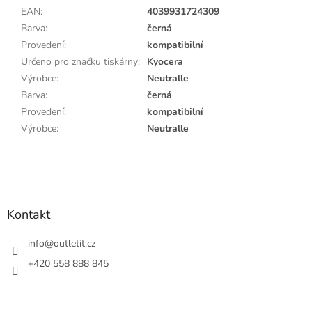
EAN
:
4039931724309
Barva
:
černá
Provedení
:
kompatibilní
Určeno pro značku tiskárny
:
Kyocera
Výrobce
:
Neutralle
Barva
:
černá
Provedení
:
kompatibilní
Výrobce
:
Neutralle
Z
á
p
a
Kontakt
t
í
info
@
outletit.cz
+420 558 888 845