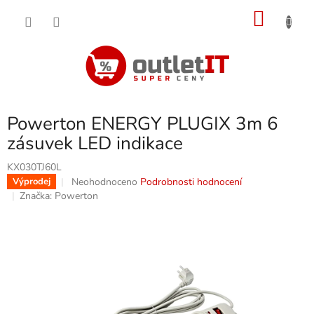
Přejít
NÁKU
na
obsah
KOŠÍK
Powerton ENERGY PLUGIX 3m 6
zásuvek LED indikace
KX030TJ60L
Průměrné
Neohodnoceno
Podrobnosti hodnocení
Výprodej
hodnocení
Značka:
Powerton
produktu
je
0,0
z
5
hvězdiček.