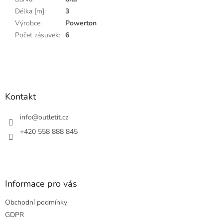
Délka [m]
:
3
Výrobce
:
Powerton
Počet zásuvek
:
6
Z
á
p
a
Kontakt
t
í
info
@
outletit.cz
+420 558 888 845
Informace pro vás
Obchodní podmínky
GDPR