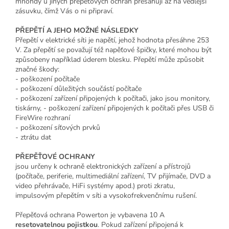
mnohdy u jiných přepěťových ochran přesahují až na vedlejší
zásuvku, čímž Vás o ni připraví.
PŘEPĚTÍ A JEHO MOŽNÉ NÁSLEDKY
Přepětí v elektrické síti je napětí, jehož hodnota přesáhne 253
V. Za přepětí se považují též napěťové špičky, které mohou být
způsobeny například úderem blesku. Přepětí může způsobit
značné škody:
- poškození počítače
- poškození důležitých součástí počítače
- poškození zařízení připojených k počítači, jako jsou monitory,
tiskárny, - poškození zařízení připojených k počítači přes USB či
FireWire rozhraní
- poškození síťových prvků
- ztrátu dat
PŘEPĚŤOVÉ OCHRANY
jsou určeny k ochraně elektronických zařízení a přístrojů
(počítače, periferie, multimediální zařízení, TV přijímače, DVD a
video přehrávače, HiFi systémy apod.) proti zkratu,
impulsovým přepětím v síti a vysokofrekvenčnímu rušení.
Přepěťová ochrana Powerton je vybavena 10 A
resetovatelnou pojistkou
. Pokud zařízení připojená k