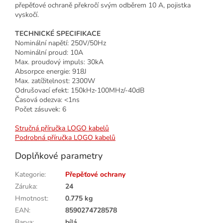
přepěťové ochraně překročí svým odběrem 10 A, pojistka
vyskočí.
TECHNICKÉ SPECIFIKACE
Nominální napětí: 250V/50Hz
Nominální proud: 10A
Max. proudový impuls: 30kA
Absorpce energie: 918J
Max. zatížitelnost: 2300W
Odrušovací efekt: 150kHz-100MHz/-40dB
Časová odezva: <1ns
Počet zásuvek: 6
Stručná příručka LOGO kabelů
Podrobná příručka LOGO kabelů
Doplňkové parametry
Kategorie
:
Přepěťové ochrany
Záruka
:
24
Hmotnost
:
0.775 kg
EAN
:
8590274728578
Barva
:
bílá