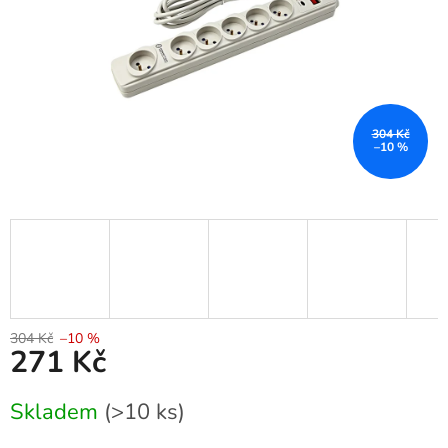
304 Kč
–10 %
304 Kč
–10 %
271 Kč
Měrná
Skladem
(>10 ks)
cena: