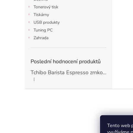
Tonerový tisk
Tiskárny
USB produkty
Tuning PC
Zahrada
Poslední hodnocení produktů
Tchibo Barista Espresso zrnková Káva 1kg
|
Hodnocení produktu je 5 z 5 hvězdiček.
Z
á
p
a
t
Kontakt
í
Tento web p
využíváme p