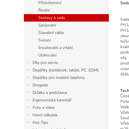
Příslušenství
Sada
Řezání
Sestavy a sady
Sada
PH1/
Spojování
PH1/
Stavební rádia
zásu
Svícení
toči
kval
šroubování a vrtání
pošk
Utahování
síly
Díly pro servis
prod
uzav
Doplňky (notebook, tablet, PC, GSM)
škál
Doplňky pro mobilní telefony
Drogerie
Tech
Držáky a podstavce
Čist
Ergonomická kancelář
Poče
Veli
Foto a video
Včet
Herní nábytek
Souč
Hot-Tips
Včet
tx25