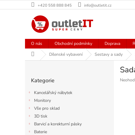
Přejít
+420 558 888 845
info@outletit.cz
na
obsah
O nás
Obchodní podmínky
Doprava
R
Domů
Dílenské vybavení
Sestavy a sady
P
Sada
o
Přeskočit
s
Kategorie
Průměr
Neohod
kategorie
t
hodnoce
r
produkt
Kancelářský nábytek
a
je
Monitory
n
0,0
Vše pro sklad
z
n
5
í
3D tisk
hvězdiče
p
Barvicí a korekturní pásky
a
Baterie