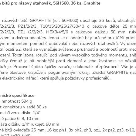
 bitů pro rázový utahovák, 56H560, 36 ks, Graphite
 rázových bitů GRAPHITE (ref. 56H560) obsahuje 36 kusů, obsahující
2/2/2/3, PZ1/2/2/3, T10/15/20/25/27/30/40 o celkové délce 25 m
2/2/2/3, PZ1 /2/2/2/3, HEX3/4/5/6 s celkovou délkou 50 mm, rukoj
vkami a dvěma adaptéry. Jedná se o odolné bity určené pro těžší prác
vým momentem pomocí šroubováků nebo rázových utahováků. Vyroben
itní oceli S2, která se vyznačuje zvýšenou pružností a odolností proti m
ození. Torzní zóna, rotující pod vlivem vysokého točivého momentu, sni
, díky čemuž je bit odolnější proti zlomení a jeho životnost se něko
lužuje. Pracovní špička špičky zaručuje dokonalé přizpůsobení. Vše je
řené plastové krabičce s pogumovanými okraji. Značka GRAPHITE nabí
u elektrického nářadí, které splňuje požadavky profesionálů.
nické specifikace
á hmotnost 594 g
t konektorů v sadě 30 ks
kost čtverce disku 1/4"
ně patice 6, 8, 10 mm
ástí držáku 1/4" rukojeť, 90 mm
ně bitů ovladače 25 mm, 16 ks: ph1, 3x ph2, ph3, pz1, 2x pz2, pz3, tx10, 
 tx27, tx30, tx40