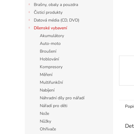
n
Brašny, obaly a pouzdra
e
Čisticí produkty
l
Datová média (CD, DVD)
Dílenské vybavení
Akumulátory
Auto-moto
Broušení
Hoblování
Kompresory
Měření
Multifunkční
Nabíjení
Náhradní díly pro nářadí
Nářadí pro děti
Popi
Nože
Nůžky
Det
Ohřívače