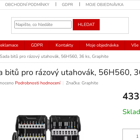
OBCHODNÍ PODMÍNKY
GDPR
MOJE OBJEDNÁVKA
HLEDAT
eklamace
GDPR
Kontakty
Moje objednávka
Vše 
Sada bitů pro rázový utahovák, 56H560, 36 ks, Graphite
 bitů pro rázový utahovák, 56H560, 3
né
noceno
Podrobnosti hodnocení
Značka:
Graphite
ní
433
u
Měrná
Skla
cena:
k.