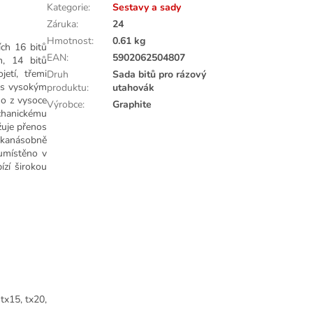
Kategorie
:
Sestavy a sady
Záruka
:
24
Hmotnost
:
0.61 kg
ch 16 bitů
EAN
:
5902062504807
m, 14 bitů
etí, třemi
Druh
Sada bitů pro rázový
i s vysokým
produktu
:
utahovák
o z vysoce
Výrobce
:
Graphite
echanickému
žuje přenos
likanásobně
 umístěno v
zí širokou
tx15, tx20,