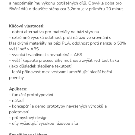
a neoptimálnímu výkonu potištěných dílů. Obvyklá doba pro
žíhání dílů o tloušťce stěny cca 3,2mm je v průměru 20 minut.
Klíčové vlastnosti:
- dobrá alternativa pro materiály na bázi styrenu
- extrémně vysoká odolnost proti nárazu ve srovnání s
klasickými materiály na bázi PLA, odolnost proti nárazu o 50%
vyšší než v ABS
- vysoká trvanlivost srovnatelná s ABS
- vyšší kapacita procesu díky možnosti zvýšit rychlost tisku
(jako důsledek zlepšené tekutosti)
- lepší přilnavost mezi vrstvami umožňující hladší boční
povrchy
Aplikace
:
- funkční prototypování
- nářadí
- koncepční a demo prototypy navržených výrobků a
polotovarů
- průmyslový design
- díly vyžadující vysokou rázovou sílu
Specifikace vlákna: