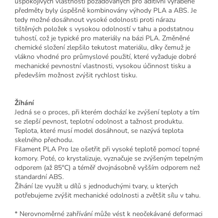
uspokojivých vlastností požadovaných pro aditivní vyráběné
předměty byly úspěšně kombinovány výhody PLA a ABS. Je
tedy možné dosáhnout vysoké odolnosti proti nárazu
tištěných položek s vysokou odolností v tahu a podstatnou
tuhostí, což je typické pro materiály na bázi PLA. Změněné
chemické složení zlepšilo tekutost materiálu, díky čemuž je
vlákno vhodné pro průmyslové použití, které vyžaduje dobré
mechanické pevnostní vlastnosti, vysokou účinnost tisku a
především možnost zvýšit rychlost tisku.
Žíhání
Jedná se o proces, při kterém dochází ke zvýšení teploty a tím
se zlepší pevnost, teplotní odolnost a tažnost produktu.
Teplota, které musí model dosáhnout, se nazývá teplota
skelného přechodu.
Filament PLA Pro lze ošetřit při vysoké teplotě pomocí topné
komory. Poté, co krystalizuje, vyznačuje se zvýšeným tepelným
odporem (až 85°C) a téměř dvojnásobně vyšším odporem než
standardní ABS.
Žíhání lze využít u dílů s jednoduchými tvary, u kterých
potřebujeme zvýšit mechanické odolnosti a zvětšit sílu v tahu.
* Nerovnoměrné zahřívání může vést k neočekávané deformaci