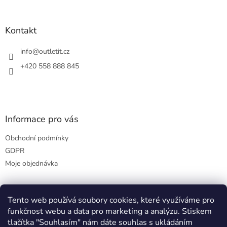
á
p
a
Kontakt
t
í
info
@
outletit.cz
+420 558 888 845
Informace pro vás
Obchodní podmínky
GDPR
Moje objednávka
Tento web používá soubory cookies, které využíváme pro
Přijímáme online platby
funkčnost webu a data pro marketing a analýzu. Stiskem
tlačítka "Souhlasím" nám dáte souhlas s ukládáním