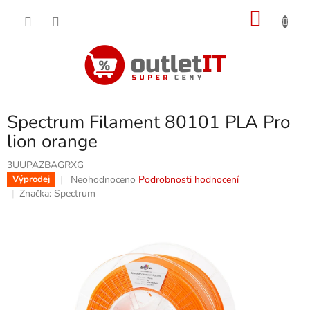
Přejít
NÁKU
na
obsah
KOŠÍK
Spectrum Filament 80101 PLA Pro
lion orange
3UUPAZBAGRXG
Průměrné
Neohodnoceno
Podrobnosti hodnocení
Výprodej
hodnocení
Značka:
Spectrum
produktu
je
0,0
z
5
hvězdiček.