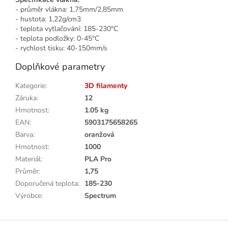
- průměr vlákna: 1,75mm/2,85mm
- hustota: 1,22g/cm3
- teplota vytlačování: 185-230°C
- teplota podložky: 0-45°C
- rychlost tisku: 40-150mm/s
Doplňkové parametry
Kategorie
:
3D filamenty
Záruka
:
12
Hmotnost
:
1.05 kg
EAN
:
5903175658265
Barva
:
oranžová
Hmotnost
:
1000
Materiál
:
PLA Pro
Průměr
:
1,75
Doporučená teplota
:
185-230
Výrobce
:
Spectrum
Z