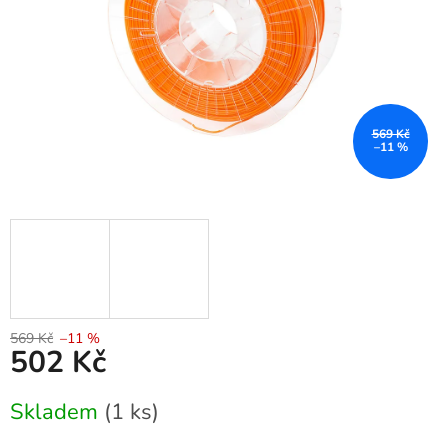
569 Kč
–11 %
569 Kč
–11 %
502 Kč
Měrná
Skladem
(1 ks)
cena: