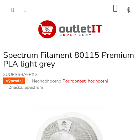
Přejít
NÁKU
na
obsah
KOŠÍK
Spectrum Filament 80115 Premium
PLA light grey
3UUPSSBAFPXG
Průměrné
Neohodnoceno
Podrobnosti hodnocení
Výprodej
hodnocení
Značka:
Spectrum
produktu
je
0,0
z
5
hvězdiček.