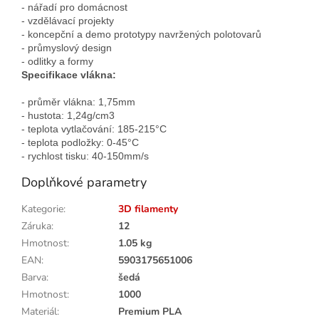
- nářadí pro domácnost
- vzdělávací projekty
- koncepční a demo prototypy navržených polotovarů
- průmyslový design
- odlitky a formy
Specifikace vlákna:
- průměr vlákna: 1,75mm
- hustota: 1,24g/cm3
- teplota vytlačování: 185-215°C
- teplota podložky: 0-45°C
- rychlost tisku: 40-150mm/s
Doplňkové parametry
Kategorie
:
3D filamenty
Záruka
:
12
Hmotnost
:
1.05 kg
EAN
:
5903175651006
Barva
:
šedá
Hmotnost
:
1000
Materiál
:
Premium PLA