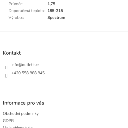
Průměr
:
1,75
Doporučená teplota
:
185-215
Výrobce
:
Spectrum
Z
á
p
a
Kontakt
t
í
info
@
outletit.cz
+420 558 888 845
Informace pro vás
Obchodní podmínky
GDPR
Moje objednávka