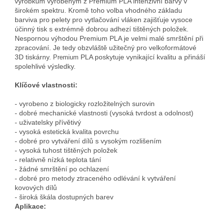
výrobkům vyrobeným z Premium PLA intenzivní barvy v
širokém spektru. Kromě toho volba vhodného základu
barviva pro pelety pro vytlačování vláken zajišťuje vysoce
účinný tisk s extrémně dobrou adhezí tištěných položek.
Nespornou výhodou Premium PLA je velmi malé smrštění při
zpracování. Je tedy obzvláště užitečný pro velkoformátové
3D tiskárny.
PLA poskytuje vynikající kvalitu a přináší
Premium
spolehlivé výsledky.
Klíčové vlastnosti:
- vyrobeno z biologicky rozložitelných surovin
- dobré mechanické vlastnosti (vysoká tvrdost a odolnost)
- uživatelsky přívětivý
- vysoká estetická kvalita povrchu
- dobré pro vytváření dílů s vysokým rozlišením
- vysoká tuhost tištěných položek
- relativně nízká teplota tání
- žádné smrštění po ochlazení
- dobré pro metody ztraceného odlévání k vytváření
kovových dílů
- široká škála dostupných barev
Aplikace: