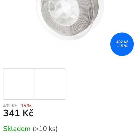
402 Kč
–15 %
402 Kč
–15 %
341 Kč
Měrná
Skladem
(>10 ks)
cena: