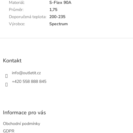
Materiál
:
S-Flex 90A
Průměr
:
1,75
Doporučená teplota
:
200-235
Výrobce
:
Spectrum
Z
á
p
a
Kontakt
t
í
info
@
outletit.cz
+420 558 888 845
Informace pro vás
Obchodní podmínky
GDPR