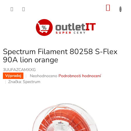
Přejít
NÁKU
na
obsah
KOŠÍK
Spectrum Filament 80258 S-Flex
90A lion orange
3UUFAZCAMXXG
Průměrné
Neohodnoceno
Podrobnosti hodnocení
Výprodej
hodnocení
Značka:
Spectrum
produktu
je
0,0
z
5
hvězdiček.