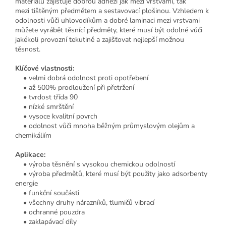
materiálu zajišťuje dobrou adhezi jak mezi vrstvami, tak
mezi tištěným předmětem a sestavovací plošinou. Vzhledem k
odolnosti vůči uhlovodíkům a dobré laminaci mezi vrstvami
můžete vyrábět těsnící předměty, které musí být odolné vůči
jakékoli provozní tekutině a zajišťovat nejlepší možnou
těsnost.
Klíčové vlastnosti:
• velmi dobrá odolnost proti opotřebení
• až 500% prodloužení při přetržení
• tvrdost třída 90
• nízké smrštění
• vysoce kvalitní povrch
• odolnost vůči mnoha běžným průmyslovým olejům a
chemikáliím
Aplikace:
• výroba těsnění s vysokou chemickou odolností
• výroba předmětů, které musí být použity jako adsorbenty
energie
• funkční součásti
• všechny druhy nárazníků, tlumičů vibrací
• ochranné pouzdra
• zaklapávací díly