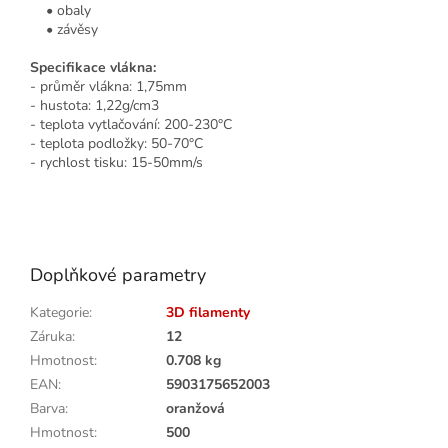
• obaly
• závěsy
Specifikace vlákna:
- průměr vlákna: 1,75mm
- hustota: 1,22g/cm3
- teplota vytlačování: 200-230°C
- teplota podložky: 50-70°C
- rychlost tisku: 15-50mm/s
Doplňkové parametry
Kategorie
:
3D filamenty
Záruka
:
12
Hmotnost
:
0.708 kg
EAN
:
5903175652003
Barva
:
oranžová
Hmotnost
:
500