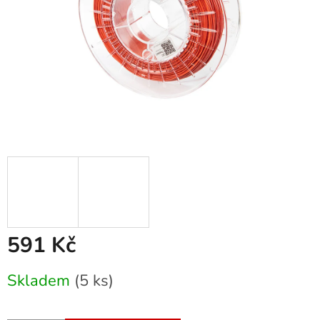
591 Kč
Měrná
Skladem
(5 ks)
cena: