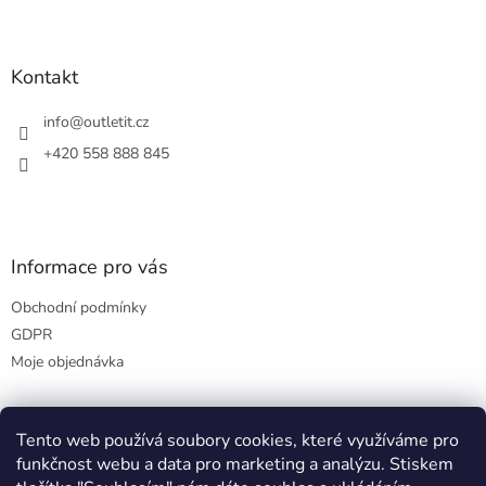
Z
á
p
a
Kontakt
t
í
info
@
outletit.cz
+420 558 888 845
Informace pro vás
Obchodní podmínky
GDPR
Moje objednávka
Tento web používá soubory cookies, které využíváme pro
Přijímáme online platby
funkčnost webu a data pro marketing a analýzu. Stiskem