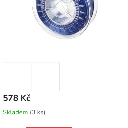
578 Kč
Měrná
Skladem
(3 ks)
cena: