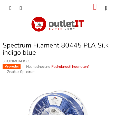
Přejít
NÁKU
na
obsah
KOŠÍK
Spectrum Filament 80445 PLA Silk
indigo blue
3UUPIMBAFKXG
Průměrné
Neohodnoceno
Podrobnosti hodnocení
Výprodej
hodnocení
Značka:
Spectrum
produktu
je
0,0
z
5
hvězdiček.