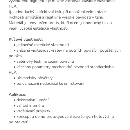
vyvinutého pigmentu je možné zachovat klasické vlastnosti
PLA,
tj. Jednoduchý a efektivní tisk, při dosažení velmi nízké
rychlosti smrštění a relativně vysoké pevnosti v tahu.
Materiál je tedy určen pro ty, kteří ocení jednoduchý tisk a
velmi vysoké estetické vlastnosti.
Klíčové vlastnosti:
• jedinečné estetické vlastnosti
• snížená viditelnost vrstev na bočních površích potištěných
položek
• saténový lesk na celém povrchu
• všechny parametry mechanické pevnosti standardního
PLA
• uživatelsky přívětivý
• po ochlazení nedochází ke smršťování
Aplikace:
• dekorativní umění
• vzhled interiéru
• vzdělávací projekty
• koncept a demo prototypování navržených hotových a
polotovarů