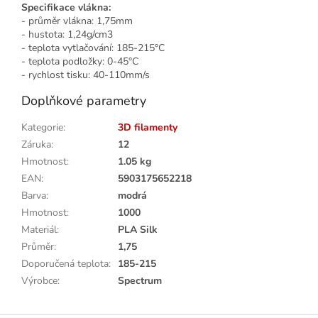
Specifikace vlákna:
- průměr vlákna: 1,75mm
- hustota: 1,24g/cm3
- teplota vytlačování: 185-215°C
- teplota podložky: 0-45°C
- rychlost tisku: 40-110mm/s
Doplňkové parametry
Kategorie
:
3D filamenty
Záruka
:
12
Hmotnost
:
1.05 kg
EAN
:
5903175652218
Barva
:
modrá
Hmotnost
:
1000
Materiál
:
PLA Silk
Průměr
:
1,75
Doporučená teplota
:
185-215
Výrobce
:
Spectrum