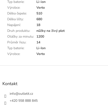
Typ baterie
:
Li-ion
Výrobce
:
Verto
Délka čepele
:
510
Délka lišty
:
680
Napájení
:
18
Druh produktu
:
nůžky na živý plot
Otáčky za minutu
:
1200
Průměr řezu
:
14
Typ baterie
:
Li-Ion
Výrobce
:
Verto
Z
á
p
a
Kontakt
t
í
info
@
outletit.cz
+420 558 888 845