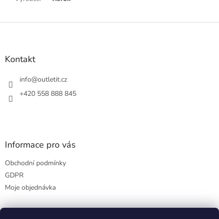
Z
á
p
a
Kontakt
t
í
info
@
outletit.cz
+420 558 888 845
Informace pro vás
Obchodní podmínky
GDPR
Moje objednávka