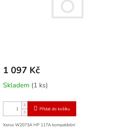
1 097 Kč
Měrná
Skladem
(1 ks)
cena:
Přidat do košíku
Xerox W2073A HP 117A kompatibilní