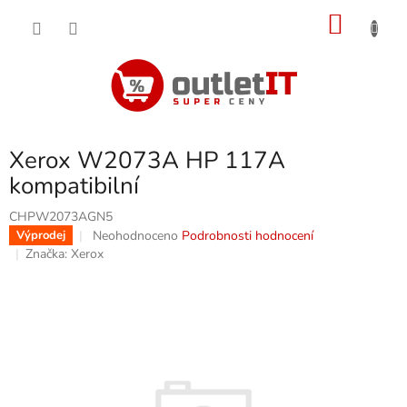
Přejít
NÁKU
na
obsah
KOŠÍK
Xerox W2073A HP 117A
kompatibilní
CHPW2073AGN5
Průměrné
Neohodnoceno
Podrobnosti hodnocení
Výprodej
hodnocení
Značka:
Xerox
produktu
je
0,0
z
5
hvězdiček.